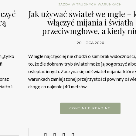
JAZDA W TRUDNYCH WARUNKACH
iczyć
Jak używać świateł we mgle – 
rą
włączyć mijania i światła
przeciwmgłowe, a kiedy ni
20 LIPCA 2026
 „tylko
W mgle najczęściej nie chodzi o sam brak widoczności,
fi
to, że źle dobrany tryb świateł może ją pogorszyć alb
oślepiać innych. Zaczyna się od świateł mijania, które
 oraz
warunkach zmniejszonej przejrzystości powinny oświe
iatło i
drogę co najmniej 40 metrów…
CONTINUE READING