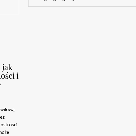
 jak
ości i
y
chwilową
zez
 ostrości
 może