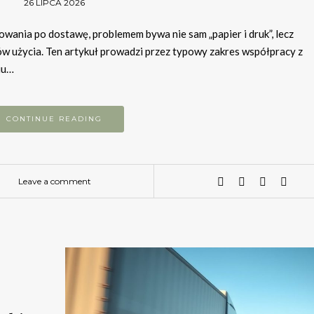
26 LIPCA 2026
ania po dostawę, problemem bywa nie sam „papier i druk”, lecz
ów użycia. Ten artykuł prowadzi przez typowy zakres współpracy z
iu…
CONTINUE READING
Leave a comment