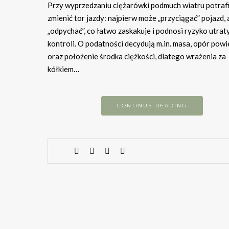
Przy wyprzedzaniu ciężarówki podmuch wiatru potrafi
zmienić tor jazdy: najpierw może „przyciągać” pojazd,
„odpychać”, co łatwo zaskakuje i podnosi ryzyko utrat
kontroli. O podatności decydują m.in. masa, opór powi
oraz położenie środka ciężkości, dlatego wrażenia za
kółkiem…
CONTINUE READING