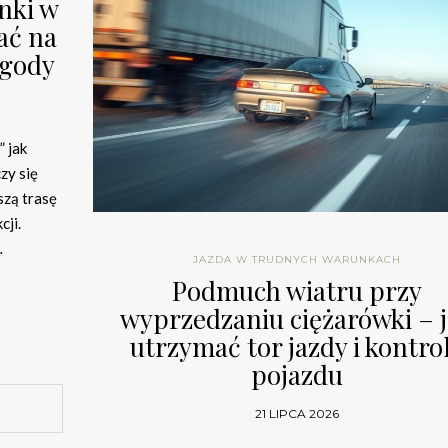
nki w
ać na
ogody
 jak
zy się
szą trasę
cji.
…
JAZDA W TRUDNYCH WARUNKACH
Podmuch wiatru przy
wyprzedzaniu ciężarówki – 
utrzymać tor jazdy i kontro
pojazdu
21 LIPCA 2026