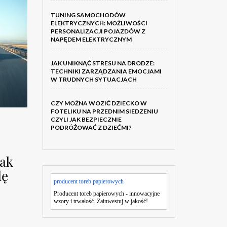
TUNING SAMOCHODÓW
ELEKTRYCZNYCH: MOŻLIWOŚCI
PERSONALIZACJI POJAZDÓW Z
NAPĘDEM ELEKTRYCZNYM
JAK UNIKNĄĆ STRESU NA DRODZE:
TECHNIKI ZARZĄDZANIA EMOCJAMI
W TRUDNYCH SYTUACJACH
CZY MOŻNA WOZIĆ DZIECKO W
FOTELIKU NA PRZEDNIM SIEDZENIU
CZYLI JAK BEZPIECZNIE
PODRÓŻOWAĆ Z DZIEĆMI?
jak
lę
producent toreb papierowych
Producent toreb papierowych - innowacyjne
wzory i trwałość. Zainwestuj w jakość!