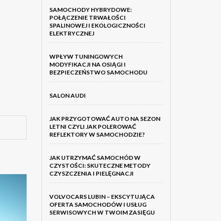
SAMOCHODY HYBRYDOWE:
POŁĄCZENIE TRWAŁOŚCI
SPALINOWEJ I EKOLOGICZNOŚCI
ELEKTRYCZNEJ
WPŁYW TUNINGOWYCH
MODYFIKACJI NA OSIĄGI I
BEZPIECZEŃSTWO SAMOCHODU
SALON AUDI
JAK PRZYGOTOWAĆ AUTO NA SEZON
LETNI CZYLI JAK POLEROWAĆ
REFLEKTORY W SAMOCHODZIE?
JAK UTRZYMAĆ SAMOCHÓD W
CZYSTOŚCI: SKUTECZNE METODY
CZYSZCZENIA I PIELĘGNACJI
VOLVOCARS LUBIN – EKSCYTUJĄCA
OFERTA SAMOCHODÓW I USŁUG
SERWISOWYCH W TWOIM ZASIĘGU