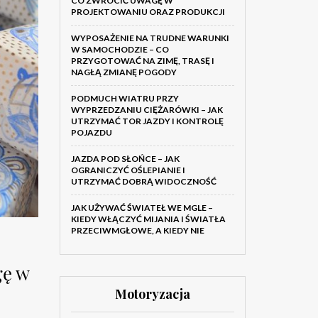
CO ZWRÓCIĆ UWAGĘ W
PROJEKTOWANIU ORAZ PRODUKCJI
WYPOSAŻENIE NA TRUDNE WARUNKI
W SAMOCHODZIE – CO
PRZYGOTOWAĆ NA ZIMĘ, TRASĘ I
NAGŁĄ ZMIANĘ POGODY
PODMUCH WIATRU PRZY
WYPRZEDZANIU CIĘŻARÓWKI – JAK
UTRZYMAĆ TOR JAZDY I KONTROLĘ
POJAZDU
JAZDA POD SŁOŃCE – JAK
OGRANICZYĆ OŚLEPIANIE I
UTRZYMAĆ DOBRĄ WIDOCZNOŚĆ
JAK UŻYWAĆ ŚWIATEŁ WE MGLE –
KIEDY WŁĄCZYĆ MIJANIA I ŚWIATŁA
PRZECIWMGŁOWE, A KIEDY NIE
gę w
Motoryzacja