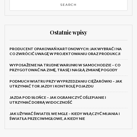
Ostatnie wpisy
PRODUCENT OPAKOWAŃ KARTONOWYCH: JAK WYBRAĆ I NA
CO ZWRÓCIĆ UWAGĘ W PROJEKTOWANIU ORAZ PRODUKCJI
WYPOSAŻENIE NA TRUDNE WARUNKI W SAMOCHODZIE – CO
PRZYGOTOWAĆ NA ZIMĘ, TRASĘ I NAGŁĄ ZMIANĘ POGODY
PODMUCH WIATRU PRZY WYPRZEDZANIU CIĘŻARÓWKI – JAK
UTRZYMAĆ TOR JAZDY I KONTROLĘ POJAZDU
JAZDA POD SŁOŃCE – JAK OGRANICZYĆ OŚLEPIANIE I
UTRZYMAĆ DOBRĄ WIDOCZNOŚĆ
JAK UŻYWAĆ ŚWIATEŁ WE MGLE – KIEDY WŁĄCZYĆ MIJANIA I
ŚWIATŁA PRZECIWMGŁOWE, A KIEDY NIE