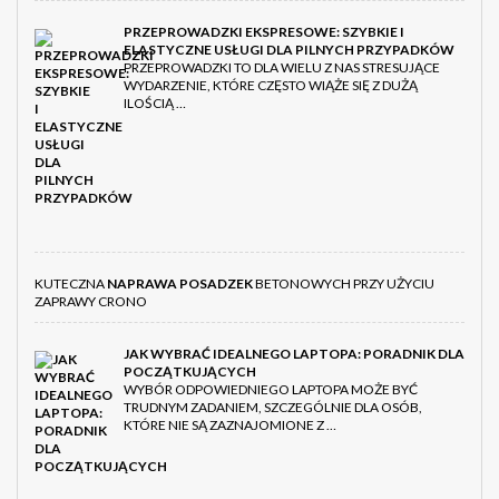
PRZEPROWADZKI EKSPRESOWE: SZYBKIE I
ELASTYCZNE USŁUGI DLA PILNYCH PRZYPADKÓW
PRZEPROWADZKI TO DLA WIELU Z NAS STRESUJĄCE
WYDARZENIE, KTÓRE CZĘSTO WIĄŻE SIĘ Z DUŻĄ
ILOŚCIĄ …
KUTECZNA
NAPRAWA POSADZEK
BETONOWYCH PRZY UŻYCIU
ZAPRAWY CRONO
JAK WYBRAĆ IDEALNEGO LAPTOPA: PORADNIK DLA
POCZĄTKUJĄCYCH
WYBÓR ODPOWIEDNIEGO LAPTOPA MOŻE BYĆ
TRUDNYM ZADANIEM, SZCZEGÓLNIE DLA OSÓB,
KTÓRE NIE SĄ ZAZNAJOMIONE Z …