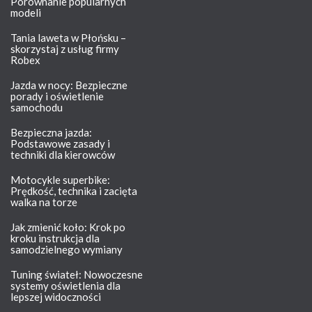
Porównanie popularnych
modeli
Tania laweta w Płońsku –
skorzystaj z usług firmy
Robex
Jazda w nocy: Bezpieczne
porady i oświetlenie
samochodu
Bezpieczna jazda:
Podstawowe zasady i
techniki dla kierowców
Motocykle superbike:
Prędkość, technika i zacięta
walka na torze
Jak zmienić koło: Krok po
kroku instrukcja dla
samodzielnego wymiany
Tuning świateł: Nowoczesne
systemy oświetlenia dla
lepszej widoczności