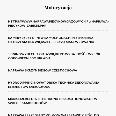
Motoryzacja
HTTPS://WWW.NAPRAWAPIECYKOWGAZOWYCH.PL/NAPRAWA-
PIECYKOW-ZABRZE.PHP
KAMERY 360 STOPNI W SAMOCHODACH: PEŁEN OBRAZ
OTOCZENIA DLA WIĘKSZEJ PRECYZJI MANEWROWANIA
TUNING WYDECHU: OD DŹWIĘKU PO WYDAJNOŚĆ – WYBÓR
ODPOWIEDNIEGO UKŁADU
NAPRAWA SKRZYŃ BIEGÓW CZĘSTOCHOWA
HYDRODIPPING: NOWATORSKA TECHNIKA DEKOROWANIA
ELEMENTÓW SAMOCHODU
MARKA MERCEDES-BENZ: IKONA LUKSUSU I INNOWACJI W
ŚWIECIE SAMOCHODÓW
NAPRAWA I PRZEGLĄDY VOLVO W WARSZAWIE: CZĘŚCI DO