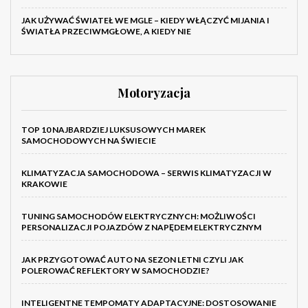
JAK UŻYWAĆ ŚWIATEŁ WE MGLE – KIEDY WŁĄCZYĆ MIJANIA I
ŚWIATŁA PRZECIWMGŁOWE, A KIEDY NIE
Motoryzacja
TOP 10 NAJBARDZIEJ LUKSUSOWYCH MAREK
SAMOCHODOWYCH NA ŚWIECIE
KLIMATYZACJA SAMOCHODOWA – SERWIS KLIMATYZACJI W
KRAKOWIE
TUNING SAMOCHODÓW ELEKTRYCZNYCH: MOŻLIWOŚCI
PERSONALIZACJI POJAZDÓW Z NAPĘDEM ELEKTRYCZNYM
JAK PRZYGOTOWAĆ AUTO NA SEZON LETNI CZYLI JAK
POLEROWAĆ REFLEKTORY W SAMOCHODZIE?
INTELIGENTNE TEMPOMATY ADAPTACYJNE: DOSTOSOWANIE