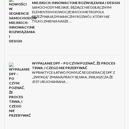
MIEJSKICH: INNOWACYJNE ROZWIĄZANIA I DESIGN
SAMOCHODY MIEJSKIE, BĘDĄCE NIEODŁĄCZNYM
ELEMENTEM NOWOCZESNYCH METROPOLII,
PRZEŻYWAJĄ DYNAMICZNY ROZWÓJ, KTÓRY NIE
TYLKO ZMIENIA NASZE …
WYPALANIE DPF – PO CZYM POZNAĆ, ŻE PROCES
TRWA, I CZEGO NIE PRZERYWAĆ
W PRAKTYCE ŁATWO POMYLIĆ REGENERACJĘ DPF Z
„ZWYKŁĄ” ZMIANĄ PRACY SILNIKA, ZWŁASZCZA ŻE
JEST URUCHAMIANA …