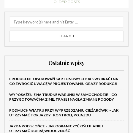
OLDER POSTS
Ostatnie wpisy
PRODUCENT OPAKOWAŃ KARTONOWYCH: JAK WYBRAĆ I NA
CO ZWRÓCIĆ UWAGĘ W PROJEKTOWANIU ORAZ PRODUKCJI
WYPOSAŻENIE NA TRUDNE WARUNKI W SAMOCHODZIE – CO
PRZYGOTOWAĆ NA ZIMĘ, TRASĘ I NAGŁĄ ZMIANĘ POGODY
PODMUCH WIATRU PRZY WYPRZEDZANIU CIĘŻARÓWKI – JAK
UTRZYMAĆ TOR JAZDY I KONTROLĘ POJAZDU
JAZDA POD SŁOŃCE – JAK OGRANICZYĆ OŚLEPIANIE I
UTRZYMAĆ DOBRĄ WIDOCZNOŚĆ