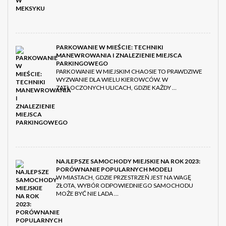
PARKOWANIE W MIEŚCIE: TECHNIKI
MANEWROWANIA I ZNALEZIENIE MIEJSCA
PARKINGOWEGO
PARKOWANIE W MIEJSKIM CHAOSIE TO PRAWDZIWE
WYZWANIE DLA WIELU KIEROWCÓW. W
ZATŁOCZONYCH ULICACH, GDZIE KAŻDY …
NAJLEPSZE SAMOCHODY MIEJSKIE NA ROK 2023:
PORÓWNANIE POPULARNYCH MODELI
W MIASTACH, GDZIE PRZESTRZEŃ JEST NA WAGĘ
ZŁOTA, WYBÓR ODPOWIEDNIEGO SAMOCHODU
MOŻE BYĆ NIE LADA …