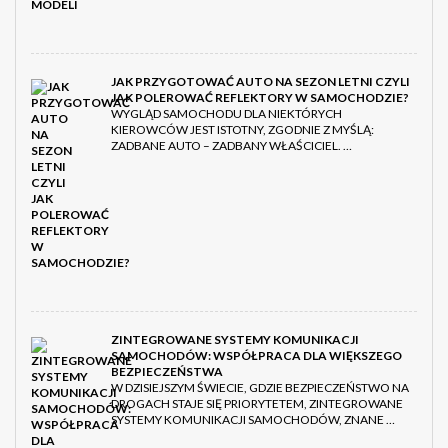
JAK PRZYGOTOWAĆ AUTO NA SEZON LETNI CZYLI
JAK POLEROWAĆ REFLEKTORY W SAMOCHODZIE?
WYGLĄD SAMOCHODU DLA NIEKTÓRYCH
KIEROWCÓW JEST ISTOTNY, ZGODNIE Z MYŚLĄ:
ZADBANE AUTO – ZADBANY WŁAŚCICIEL. …
ZINTEGROWANE SYSTEMY KOMUNIKACJI
SAMOCHODÓW: WSPÓŁPRACA DLA WIĘKSZEGO
BEZPIECZEŃSTWA
W DZISIEJSZYM ŚWIECIE, GDZIE BEZPIECZEŃSTWO NA
DROGACH STAJE SIĘ PRIORYTETEM, ZINTEGROWANE
SYSTEMY KOMUNIKACJI SAMOCHODÓW, ZNANE …