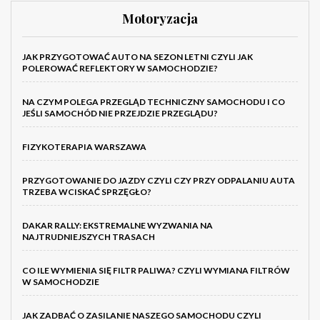
Motoryzacja
JAK PRZYGOTOWAĆ AUTO NA SEZON LETNI CZYLI JAK
POLEROWAĆ REFLEKTORY W SAMOCHODZIE?
NA CZYM POLEGA PRZEGLĄD TECHNICZNY SAMOCHODU I CO
JEŚLI SAMOCHÓD NIE PRZEJDZIE PRZEGLĄDU?
FIZYKOTERAPIA WARSZAWA
PRZYGOTOWANIE DO JAZDY CZYLI CZY PRZY ODPALANIU AUTA
TRZEBA WCISKAĆ SPRZĘGŁO?
DAKAR RALLY: EKSTREMALNE WYZWANIA NA
NAJTRUDNIEJSZYCH TRASACH
CO ILE WYMIENIA SIĘ FILTR PALIWA? CZYLI WYMIANA FILTRÓW
W SAMOCHODZIE
JAK ZADBAĆ O ZASILANIE NASZEGO SAMOCHODU CZYLI