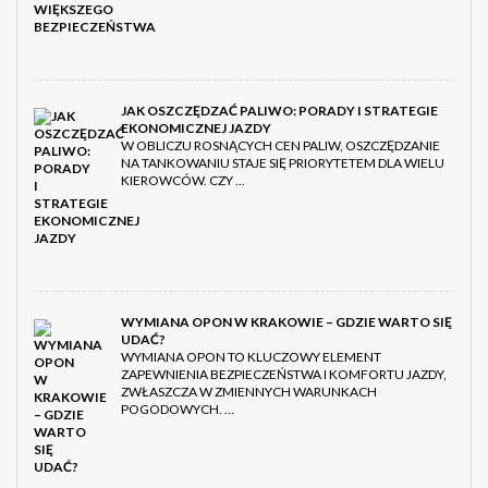
JAK OSZCZĘDZAĆ PALIWO: PORADY I STRATEGIE
EKONOMICZNEJ JAZDY
W OBLICZU ROSNĄCYCH CEN PALIW, OSZCZĘDZANIE
NA TANKOWANIU STAJE SIĘ PRIORYTETEM DLA WIELU
KIEROWCÓW. CZY …
WYMIANA OPON W KRAKOWIE – GDZIE WARTO SIĘ
UDAĆ?
WYMIANA OPON TO KLUCZOWY ELEMENT
ZAPEWNIENIA BEZPIECZEŃSTWA I KOMFORTU JAZDY,
ZWŁASZCZA W ZMIENNYCH WARUNKACH
POGODOWYCH. …