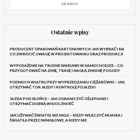
Ostatnie wpisy
PRODUCENT OPAKOWAŃ KARTONOWYCH: JAK WYBRAĆ I NA
CO ZWRÓCIĆ UWAGĘ W PROJEKTOWANIU ORAZ PRODUKCJI
WYPOSAŻENIE NA TRUDNE WARUNKI W SAMOCHODZIE – CO
PRZYGOTOWAĆ NA ZIMĘ, TRASĘ I NAGŁĄ ZMIANĘ POGODY
PODMUCH WIATRU PRZY WYPRZEDZANIU CIĘŻARÓWKI – JAK
UTRZYMAĆ TOR JAZDY I KONTROLĘ POJAZDU
JAZDA POD SŁOŃCE – JAK OGRANICZYĆ OŚLEPIANIE I
UTRZYMAĆ DOBRĄ WIDOCZNOŚĆ
JAK UŻYWAĆ ŚWIATEŁ WE MGLE – KIEDY WŁĄCZYĆ MIJANIA I
ŚWIATŁA PRZECIWMGŁOWE, A KIEDY NIE