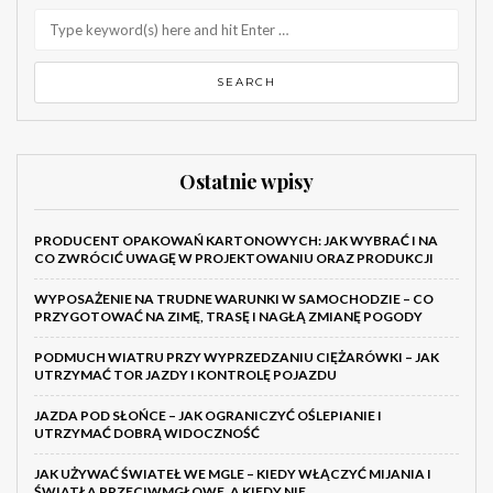
Ostatnie wpisy
PRODUCENT OPAKOWAŃ KARTONOWYCH: JAK WYBRAĆ I NA
CO ZWRÓCIĆ UWAGĘ W PROJEKTOWANIU ORAZ PRODUKCJI
WYPOSAŻENIE NA TRUDNE WARUNKI W SAMOCHODZIE – CO
PRZYGOTOWAĆ NA ZIMĘ, TRASĘ I NAGŁĄ ZMIANĘ POGODY
PODMUCH WIATRU PRZY WYPRZEDZANIU CIĘŻARÓWKI – JAK
UTRZYMAĆ TOR JAZDY I KONTROLĘ POJAZDU
JAZDA POD SŁOŃCE – JAK OGRANICZYĆ OŚLEPIANIE I
UTRZYMAĆ DOBRĄ WIDOCZNOŚĆ
JAK UŻYWAĆ ŚWIATEŁ WE MGLE – KIEDY WŁĄCZYĆ MIJANIA I
ŚWIATŁA PRZECIWMGŁOWE, A KIEDY NIE