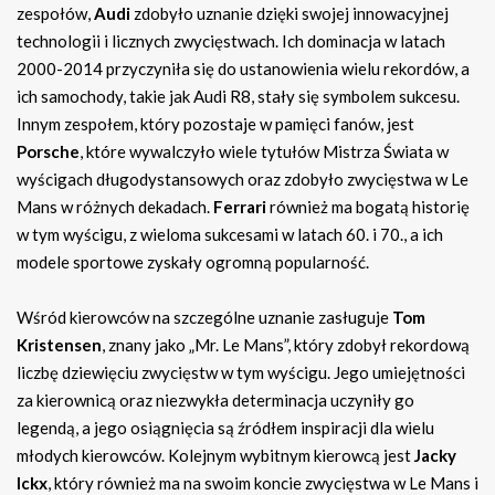
zespołów,
Audi
zdobyło uznanie dzięki swojej innowacyjnej
technologii i licznych zwycięstwach. Ich dominacja w latach
2000-2014 przyczyniła się do ustanowienia wielu rekordów, a
ich samochody, takie jak Audi R8, stały się symbolem sukcesu.
Innym zespołem, który pozostaje w pamięci fanów, jest
Porsche
, które wywalczyło wiele tytułów Mistrza Świata w
wyścigach długodystansowych oraz zdobyło zwycięstwa w Le
Mans w różnych dekadach.
Ferrari
również ma bogatą historię
w tym wyścigu, z wieloma sukcesami w latach 60. i 70., a ich
modele sportowe zyskały ogromną popularność.
Wśród kierowców na szczególne uznanie zasługuje
Tom
Kristensen
, znany jako „Mr. Le Mans”, który zdobył rekordową
liczbę dziewięciu zwycięstw w tym wyścigu. Jego umiejętności
za kierownicą oraz niezwykła determinacja uczyniły go
legendą, a jego osiągnięcia są źródłem inspiracji dla wielu
młodych kierowców. Kolejnym wybitnym kierowcą jest
Jacky
Ickx
, który również ma na swoim koncie zwycięstwa w Le Mans i