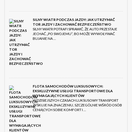
SILNY WIATR PODCZAS JAZDY: JAK UTRZYMAĆ
TOR JAZDY I ZACHOWAĆ BEZPIECZEŃSTWO
SILNY WIATR POTRAFI SPRAWIĆ, ŻE AUTO PRZESTAJE
JECHAĆ „PO SWOJEMU”, BO MOŻE WYWOŁYWAĆ
BUJANIE NA …
FLOTA SAMOCHODÓW LUKSUSOWYCH:
EKSKLUZYWNE USŁUGI TRANSPORTOWE DLA
WYMAGAJĄCYCH KLIENTÓW
W DZISIEJSZYCH CZASACH LUKSUSOWY TRANSPORT
ZYSKUJE NA ZNACZENIU, SZCZEGÓLNIE WŚRÓD OSÓB
CENIĄCYCH SOBIE KOMFORT I …