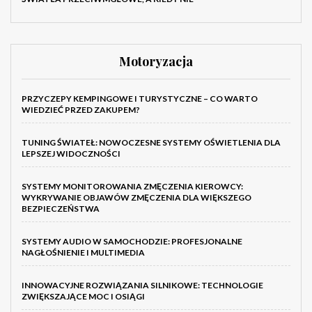
Motoryzacja
PRZYCZEPY KEMPINGOWE I TURYSTYCZNE – CO WARTO
WIEDZIEĆ PRZED ZAKUPEM?
TUNING ŚWIATEŁ: NOWOCZESNE SYSTEMY OŚWIETLENIA DLA
LEPSZEJ WIDOCZNOŚCI
SYSTEMY MONITOROWANIA ZMĘCZENIA KIEROWCY:
WYKRYWANIE OBJAWÓW ZMĘCZENIA DLA WIĘKSZEGO
BEZPIECZEŃSTWA
SYSTEMY AUDIO W SAMOCHODZIE: PROFESJONALNE
NAGŁOŚNIENIE I MULTIMEDIA
INNOWACYJNE ROZWIĄZANIA SILNIKOWE: TECHNOLOGIE
ZWIĘKSZAJĄCE MOC I OSIĄGI