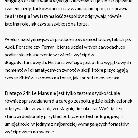
długiego czasu trwania wyścigu kluczowe staje się zarządzanie
czasem jazdy, tankowaniem oraz wymianami opon, co sprawia,
że
strategia
i
wytrzymałość
zespołów odgrywają równie
istotną rolę, jak czysta szybkość na torze.
Wielu z najsłynniejszych producentów samochodów, takich jak
Audi, Porsche czy Ferrari, bierze udział w tych zawodach, co
podkreśla ich znaczenie w świecie wyścigów
długodystansowych. Historia wyścigu jest pełna wyjątkowych
momentów i dramatycznych zwrotów akcji, które przyciągają
rzesze kibiców zarówno na torze, jak i przed telewizorami.
Dlatego 24h Le Mans nie jest tylko testem szybkości, ale
również sprawdzianem dla całego zespołu, gdzie każdy członek
odgrywa kluczową rolę w osiągnięciu sukcesu. Wyścig ten
stanowi doskonały przykład połączenia technologii, pasji i
umiejętności w jednym z najbardziej wymagających formatów
wyścigowych na świecie.