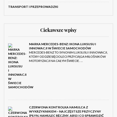
TRANSPORT I PRZEPROWADZKI
Ciekawsze wpisy
MARKA MERCEDES-BENZ: IKONA LUKSUSU I
INNOWACJI W ŚWIECIE SAMOCHODÓW
MERCEDES-BENZ TO SYNONIM LUKSUSU I INNOWACJI,
KTÓRY OD DZIESIĘCIOLECI PRZYCIĄGA MIŁOŚNIKÓW
MOTORYZACJI NA CAŁYM ŚWIECIE. …
CZERWONA KONTROLKA HAMULCA Z
WYKRZYKNIKIEM – NAJCZĘSTSZE PRZYCZYNY
(PŁYN, HAMULEC RĘCZNY, ABS) I CO SPRAWDZIĆ