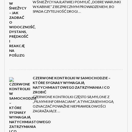
W ŚNIEŻYCY NAJŁATWIEJ POMYLIĆ „DOBRE WARUNKI
W KABINIE” Z BEZPIECZNYM PROWADZENIEM, BO
SPADA CZYTELNOŚĆ DROGI …
CZERWONE KONTROLKI W SAMOCHODZIE –
KTÓRE SYGNAŁY WYMAGAJĄ
NATYCHMIASTOWEGO ZATRZYMANIA I CO
ZROBIĆ
CZERWONE KONTROLKI CZĘSTO SĄ MYLONE Z
„PILNYMI INFORMACJAMI”, A TYMCZASEM MOGĄ
OZNACZAĆ POWAŻNE NIEPRAWIDŁOWOŚCI
ZAGRAŻAJĄCE …