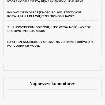
KTÓRE MODELE CIESZĄ SIĘ NAJWIĘKSZYM UZNANIEM?
INNOWACJE W OSZCZĘDNOŚCI PALIWA: EFEKTYWNE
ROZWIĄZANIA DLA WIĘKSZEJ EKONOMII JAZDY
TUNING WYDECHU: OD DŹWIĘKU PO WYDAJNOŚĆ – WYBÓR
ODPOWIEDNIEGO UKŁADU
NAJLEPSZE SAMOCHODY MIEJSKIE NA ROK 2023: PORÓWNANIE
POPULARNYCH MODELI
Najnowsze komentarze