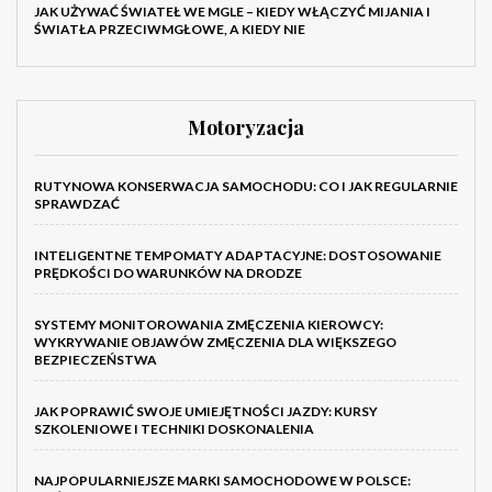
JAK UŻYWAĆ ŚWIATEŁ WE MGLE – KIEDY WŁĄCZYĆ MIJANIA I
ŚWIATŁA PRZECIWMGŁOWE, A KIEDY NIE
Motoryzacja
RUTYNOWA KONSERWACJA SAMOCHODU: CO I JAK REGULARNIE
SPRAWDZAĆ
INTELIGENTNE TEMPOMATY ADAPTACYJNE: DOSTOSOWANIE
PRĘDKOŚCI DO WARUNKÓW NA DRODZE
SYSTEMY MONITOROWANIA ZMĘCZENIA KIEROWCY:
WYKRYWANIE OBJAWÓW ZMĘCZENIA DLA WIĘKSZEGO
BEZPIECZEŃSTWA
JAK POPRAWIĆ SWOJE UMIEJĘTNOŚCI JAZDY: KURSY
SZKOLENIOWE I TECHNIKI DOSKONALENIA
NAJPOPULARNIEJSZE MARKI SAMOCHODOWE W POLSCE: