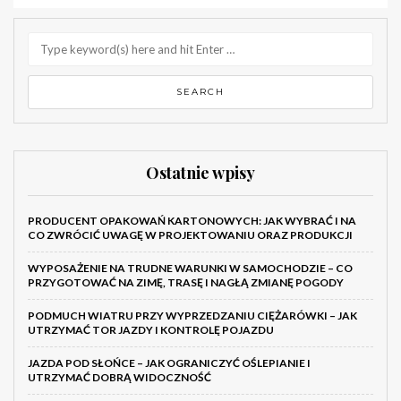
Ostatnie wpisy
PRODUCENT OPAKOWAŃ KARTONOWYCH: JAK WYBRAĆ I NA
CO ZWRÓCIĆ UWAGĘ W PROJEKTOWANIU ORAZ PRODUKCJI
WYPOSAŻENIE NA TRUDNE WARUNKI W SAMOCHODZIE – CO
PRZYGOTOWAĆ NA ZIMĘ, TRASĘ I NAGŁĄ ZMIANĘ POGODY
PODMUCH WIATRU PRZY WYPRZEDZANIU CIĘŻARÓWKI – JAK
UTRZYMAĆ TOR JAZDY I KONTROLĘ POJAZDU
JAZDA POD SŁOŃCE – JAK OGRANICZYĆ OŚLEPIANIE I
UTRZYMAĆ DOBRĄ WIDOCZNOŚĆ