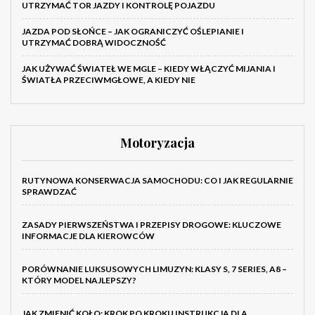
UTRZYMAĆ TOR JAZDY I KONTROLĘ POJAZDU
JAZDA POD SŁOŃCE – JAK OGRANICZYĆ OŚLEPIANIE I
UTRZYMAĆ DOBRĄ WIDOCZNOŚĆ
JAK UŻYWAĆ ŚWIATEŁ WE MGLE – KIEDY WŁĄCZYĆ MIJANIA I
ŚWIATŁA PRZECIWMGŁOWE, A KIEDY NIE
Motoryzacja
RUTYNOWA KONSERWACJA SAMOCHODU: CO I JAK REGULARNIE
SPRAWDZAĆ
ZASADY PIERWSZEŃSTWA I PRZEPISY DROGOWE: KLUCZOWE
INFORMACJE DLA KIEROWCÓW
PORÓWNANIE LUKSUSOWYCH LIMUZYN: KLASY S, 7 SERIES, A8 –
KTÓRY MODEL NAJLEPSZY?
JAK ZMIENIĆ KOŁO: KROK PO KROKU INSTRUKCJA DLA