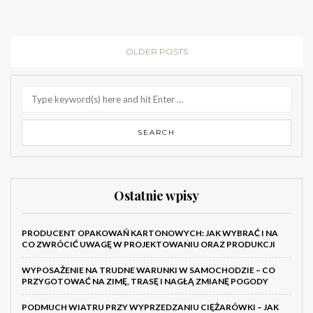
OLDER POSTS
Ostatnie wpisy
PRODUCENT OPAKOWAŃ KARTONOWYCH: JAK WYBRAĆ I NA
CO ZWRÓCIĆ UWAGĘ W PROJEKTOWANIU ORAZ PRODUKCJI
WYPOSAŻENIE NA TRUDNE WARUNKI W SAMOCHODZIE – CO
PRZYGOTOWAĆ NA ZIMĘ, TRASĘ I NAGŁĄ ZMIANĘ POGODY
PODMUCH WIATRU PRZY WYPRZEDZANIU CIĘŻARÓWKI – JAK