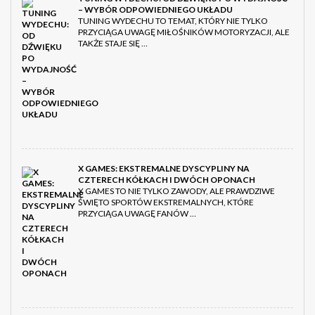
– WYBÓR ODPOWIEDNIEGO UKŁADU
TUNING WYDECHU TO TEMAT, KTÓRY NIE TYLKO
PRZYCIĄGA UWAGĘ MIŁOŚNIKÓW MOTORYZACJI, ALE
TAKŻE STAJE SIĘ …
X GAMES: EKSTREMALNE DYSCYPLINY NA
CZTERECH KÓŁKACH I DWÓCH OPONACH
X GAMES TO NIE TYLKO ZAWODY, ALE PRAWDZIWE
ŚWIĘTO SPORTÓW EKSTREMALNYCH, KTÓRE
PRZYCIĄGA UWAGĘ FANÓW …