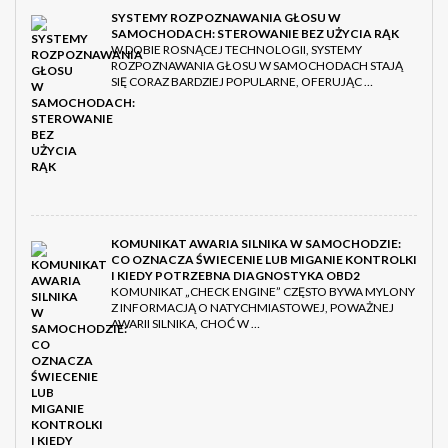
SYSTEMY ROZPOZNAWANIA GŁOSU W
SAMOCHODACH: STEROWANIE BEZ UŻYCIA RĄK
W DOBIE ROSNĄCEJ TECHNOLOGII, SYSTEMY
ROZPOZNAWANIA GŁOSU W SAMOCHODACH STAJĄ
SIĘ CORAZ BARDZIEJ POPULARNE, OFERUJĄC …
KOMUNIKAT AWARIA SILNIKA W SAMOCHODZIE:
CO OZNACZA ŚWIECENIE LUB MIGANIE KONTROLKI
I KIEDY POTRZEBNA DIAGNOSTYKA OBD2
KOMUNIKAT „CHECK ENGINE” CZĘSTO BYWA MYLONY
Z INFORMACJĄ O NATYCHMIASTOWEJ, POWAŻNEJ
AWARII SILNIKA, CHOĆ W …