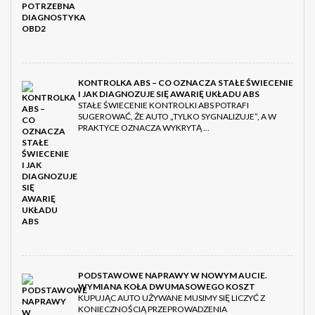
KONTROLKA ABS – CO OZNACZA STAŁE ŚWIECENIE
I JAK DIAGNOZUJE SIĘ AWARIĘ UKŁADU ABS
STAŁE ŚWIECENIE KONTROLKI ABS POTRAFI
SUGEROWAĆ, ŻE AUTO „TYLKO SYGNALIZUJE”, A W
PRAKTYCE OZNACZA WYKRYTĄ …
PODSTAWOWE NAPRAWY W NOWYM AUCIE.
WYMIANA KOŁA DWUMASOWEGO KOSZT
KUPUJĄC AUTO UŻYWANE MUSIMY SIĘ LICZYĆ Z
KONIECZNOŚCIĄ PRZEPROWADZENIA