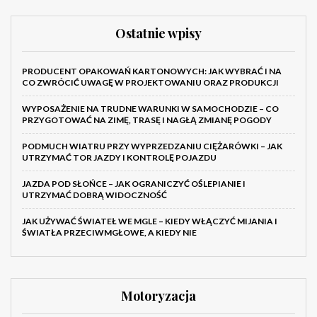
Ostatnie wpisy
PRODUCENT OPAKOWAŃ KARTONOWYCH: JAK WYBRAĆ I NA
CO ZWRÓCIĆ UWAGĘ W PROJEKTOWANIU ORAZ PRODUKCJI
WYPOSAŻENIE NA TRUDNE WARUNKI W SAMOCHODZIE – CO
PRZYGOTOWAĆ NA ZIMĘ, TRASĘ I NAGŁĄ ZMIANĘ POGODY
PODMUCH WIATRU PRZY WYPRZEDZANIU CIĘŻARÓWKI – JAK
UTRZYMAĆ TOR JAZDY I KONTROLĘ POJAZDU
JAZDA POD SŁOŃCE – JAK OGRANICZYĆ OŚLEPIANIE I
UTRZYMAĆ DOBRĄ WIDOCZNOŚĆ
JAK UŻYWAĆ ŚWIATEŁ WE MGLE – KIEDY WŁĄCZYĆ MIJANIA I
ŚWIATŁA PRZECIWMGŁOWE, A KIEDY NIE
Motoryzacja