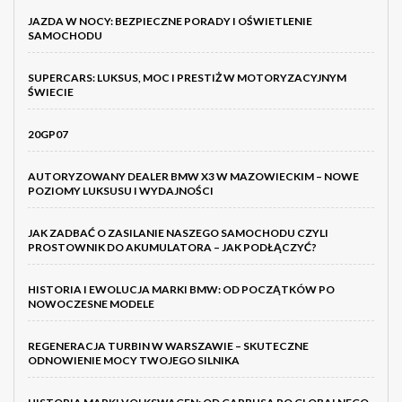
JAZDA W NOCY: BEZPIECZNE PORADY I OŚWIETLENIE
SAMOCHODU
SUPERCARS: LUKSUS, MOC I PRESTIŻ W MOTORYZACYJNYM
ŚWIECIE
20GP07
AUTORYZOWANY DEALER BMW X3 W MAZOWIECKIM – NOWE
POZIOMY LUKSUSU I WYDAJNOŚCI
JAK ZADBAĆ O ZASILANIE NASZEGO SAMOCHODU CZYLI
PROSTOWNIK DO AKUMULATORA – JAK PODŁĄCZYĆ?
HISTORIA I EWOLUCJA MARKI BMW: OD POCZĄTKÓW PO
NOWOCZESNE MODELE
REGENERACJA TURBIN W WARSZAWIE – SKUTECZNE
ODNOWIENIE MOCY TWOJEGO SILNIKA