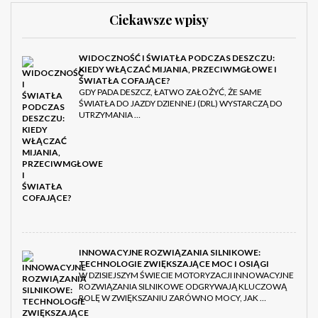
Ciekawsze wpisy
WIDOCZNOŚĆ I ŚWIATŁA PODCZAS DESZCZU:
KIEDY WŁĄCZAĆ MIJANIA, PRZECIWMGŁOWE I
ŚWIATŁA COFAJĄCE?
GDY PADA DESZCZ, ŁATWO ZAŁOŻYĆ, ŻE SAME
ŚWIATŁA DO JAZDY DZIENNEJ (DRL) WYSTARCZĄ DO
UTRZYMANIA …
INNOWACYJNE ROZWIĄZANIA SILNIKOWE:
TECHNOLOGIE ZWIĘKSZAJĄCE MOC I OSIĄGI
W DZISIEJSZYM ŚWIECIE MOTORYZACJI INNOWACYJNE
ROZWIĄZANIA SILNIKOWE ODGRYWAJĄ KLUCZOWĄ
ROLĘ W ZWIĘKSZANIU ZARÓWNO MOCY, JAK …