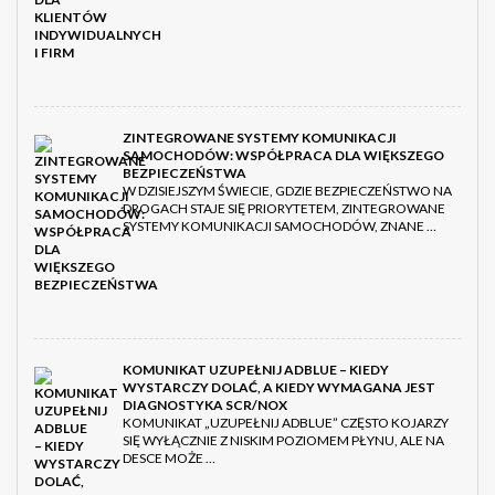
ZINTEGROWANE SYSTEMY KOMUNIKACJI
SAMOCHODÓW: WSPÓŁPRACA DLA WIĘKSZEGO
BEZPIECZEŃSTWA
W DZISIEJSZYM ŚWIECIE, GDZIE BEZPIECZEŃSTWO NA
DROGACH STAJE SIĘ PRIORYTETEM, ZINTEGROWANE
SYSTEMY KOMUNIKACJI SAMOCHODÓW, ZNANE …
KOMUNIKAT UZUPEŁNIJ ADBLUE – KIEDY
WYSTARCZY DOLAĆ, A KIEDY WYMAGANA JEST
DIAGNOSTYKA SCR/NOX
KOMUNIKAT „UZUPEŁNIJ ADBLUE” CZĘSTO KOJARZY
SIĘ WYŁĄCZNIE Z NISKIM POZIOMEM PŁYNU, ALE NA
DESCE MOŻE …