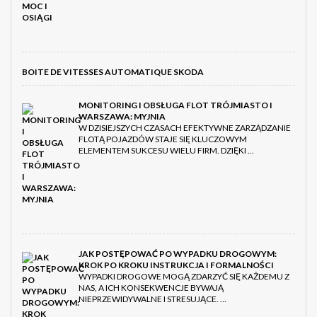
BOITE DE VITESSES AUTOMATIQUE SKODA
MONITORING I OBSŁUGA FLOT TRÓJMIASTO I
WARSZAWA: MYJNIA
W DZISIEJSZYCH CZASACH EFEKTYWNE ZARZĄDZANIE
FLOTĄ POJAZDÓW STAJE SIĘ KLUCZOWYM
ELEMENTEM SUKCESU WIELU FIRM. DZIĘKI …
JAK POSTĘPOWAĆ PO WYPADKU DROGOWYM:
KROK PO KROKU INSTRUKCJA I FORMALNOŚCI
WYPADKI DROGOWE MOGĄ ZDARZYĆ SIĘ KAŻDEMU Z
NAS, A ICH KONSEKWENCJE BYWAJĄ
NIEPRZEWIDYWALNE I STRESUJĄCE. …