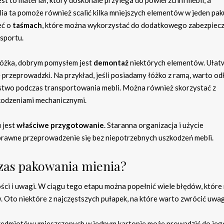
Jest to materiał, który doskonale przylega do powierzchni mebli, a
lia ta pomoże również scalić kilka mniejszych elementów w jeden pak
eć o
taśmach
, które można wykorzystać do dodatkowego zabezpiec
nsportu.
 łóżka, dobrym pomysłem jest
demontaż
niektórych elementów. Ułatw
 przeprowadzki. Na przykład, jeśli posiadamy łóżko z ramą, warto od
ństwo podczas transportowania mebli. Można również skorzystać z
zkodzeniami mechanicznymi.
 jest
właściwe przygotowanie
. Staranna organizacja i użycie
rawne przeprowadzenie się bez niepotrzebnych uszkodzeń mebli.
czas pakowania mienia?
ci i uwagi. W ciągu tego etapu można popełnić wiele błędów, któr
 Oto niektóre z najczęstszych pułapek, na które warto zwrócić uwa
rzedmiotów umieszczonych w jednym kartonie może prowadzić do jeg