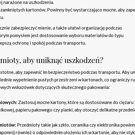
ej narażone na uszkodzenia.
 zamkniętych kartonów. Powinny być wystarczająco mocne, aby zape
u.
nie zabezpieczyć mienie, a także ułatwi organizację podczas
brym pomysłem jest dostosowanie wyboru materiałów do typu
lepszą ochronę i spokój podczas transportu.
mioty, aby uniknąć uszkodzeń?
stotne, aby zapewnić im bezpieczeństwo podczas transportu. Aby u
ednie wypełnienie pustych przestrzeni w kartonach, co ograniczy r
czowych wskazówek dotyczących skutecznego pakowania:
niowych:
Zastosuj mocne kartony, które są dostosowane do ciężaru 
elkowej, papieru pakowego czy pianki, aby otoczyć delikatne przedm
miotów:
Przedmioty takie jak szkło, ceramika czy elektronika powin
apomnij również o odpowiednim ułożeniu ich w kartonie, aby nie styk