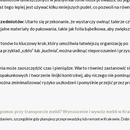
t tego lepiej jest używać kilku mniejszych pudeł, co pozwoli na rów
rzedmiotów:
Utarło się przekonanie, że wystarczy owinąć talerze cz
alne materiały do pakowania, takie jak folia bąbelkowa, aby zwięks
tonów to kluczowy krok, który umożliwia łatwiejszą organizację po
 przykład „szkło” lub „kuchnia”, można uniknąć nieporozumień i przy
ia może zaoszczędzić czas i pieniądze. Warto również zastanowić s
pakunkowych i tworzenie linijki kontrolnej, aby niczego nie pominąć
ożna zminimalizować ryzyko uszkodzeń i pomyślnie przejść przez p
pomoc przy transporcie mebli? Wynoszenie i wywóz mebli w Kr
aniem, szczególnie gdy planujesz przeprowadzkę lub remont w Krakowie. Dobr