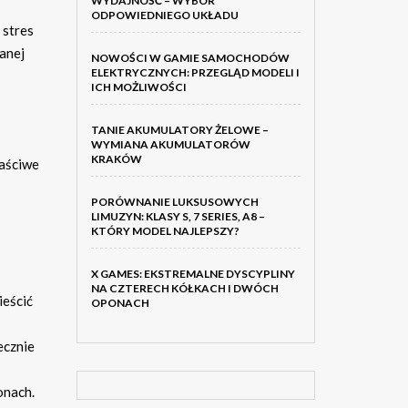
WYDAJNOŚĆ – WYBÓR
ODPOWIEDNIEGO UKŁADU
 stres
anej
NOWOŚCI W GAMIE SAMOCHODÓW
ELEKTRYCZNYCH: PRZEGLĄD MODELI I
ICH MOŻLIWOŚCI
TANIE AKUMULATORY ŻELOWE –
WYMIANA AKUMULATORÓW
KRAKÓW
łaściwe
PORÓWNANIE LUKSUSOWYCH
LIMUZYN: KLASY S, 7 SERIES, A8 –
KTÓRY MODEL NAJLEPSZY?
X GAMES: EKSTREMALNE DYSCYPLINY
NA CZTERECH KÓŁKACH I DWÓCH
ieścić
OPONACH
ecznie
onach.