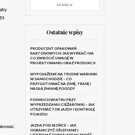
 aby
gą
Ostatnie wpisy
PRODUCENT OPAKOWAŃ
KARTONOWYCH: JAK WYBRAĆ I NA
CO ZWRÓCIĆ UWAGĘ W
PROJEKTOWANIU ORAZ PRODUKCJI
WYPOSAŻENIE NA TRUDNE WARUNKI
W SAMOCHODZIE – CO
PRZYGOTOWAĆ NA ZIMĘ, TRASĘ I
NAGŁĄ ZMIANĘ POGODY
PODMUCH WIATRU PRZY
WYPRZEDZANIU CIĘŻARÓWKI – JAK
UTRZYMAĆ TOR JAZDY I KONTROLĘ
POJAZDU
JAZDA POD SŁOŃCE – JAK
pakować.
OGRANICZYĆ OŚLEPIANIE I
UTRZYMAĆ DOBRĄ WIDOCZNOŚĆ