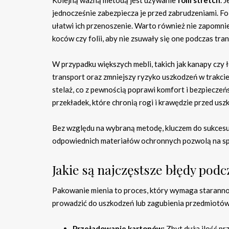
Kolejną ważną metodą jest używanie
folii stretch
. 
jednocześnie zabezpiecza je przed zabrudzeniami. Fo
ułatwi ich przenoszenie. Warto również nie zapomni
koców czy folii, aby nie zsuwały się one podczas tra
W przypadku większych mebli, takich jak kanapy czy
transport oraz zmniejszy ryzyko uszkodzeń w trakcie
stelaż, co z pewnością poprawi komfort i bezpiecze
przekładek, które chronią rogi i krawędzie przed us
Bez względu na wybraną metodę, kluczem do sukcesu
odpowiednich materiałów ochronnych pozwolą na sp
Jakie są najczęstsze błędy pod
Pakowanie mienia to proces, który wymaga starannoś
prowadzić do uszkodzeń lub zagubienia przedmiotów.
Przeładowanie kartonów:
Zbyt duża ilość p