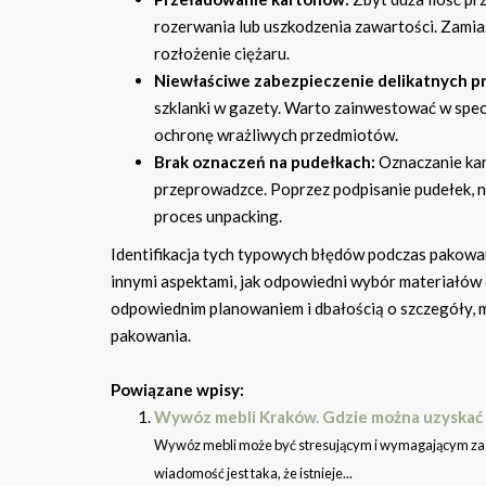
rozerwania lub uszkodzenia zawartości. Zamias
rozłożenie ciężaru.
Niewłaściwe zabezpieczenie delikatnych p
szklanki w gazety. Warto zainwestować w specj
ochronę wrażliwych przedmiotów.
Brak oznaczeń na pudełkach:
Oznaczanie kar
przeprowadzce. Poprzez podpisanie pudełek, na
proces unpacking.
Identifikacja tych typowych błędów podczas pakowan
innymi aspektami, jak odpowiedni wybór materiałów o
odpowiednim planowaniem i dbałością o szczegóły, m
pakowania.
Powiązane wpisy:
Wywóz mebli Kraków. Gdzie można uzyskać 
Wywóz mebli może być stresującym i wymagającym zad
wiadomość jest taka, że istnieje...