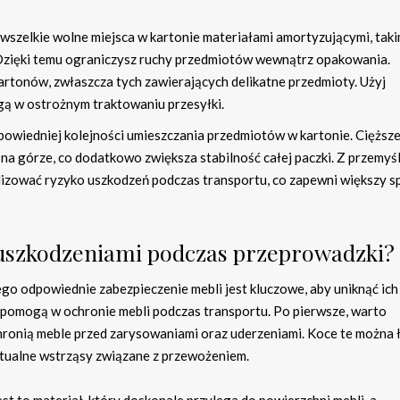
wszelkie wolne miejsca w kartonie materiałami amortyzującymi, taki
. Dzięki temu ograniczysz ruchy przedmiotów wewnątrz opakowania.
rtonów, zwłaszcza tych zawierających delikatne przedmioty. Użyj
gą w ostrożnym traktowaniu przesyłki.
owiedniej kolejności umieszczania przedmiotów w kartonie. Cięższ
 na górze, co dodatkowo zwiększa stabilność całej paczki. Z przemy
izować ryzyko uszkodzeń podczas transportu, co zapewni większy s
 uszkodzeniami podczas przeprowadzki?
o odpowiednie zabezpieczenie mebli jest kluczowe, aby uniknąć ich
e pomogą w ochronie mebli podczas transportu. Po pierwsze, warto
chronią meble przed zarysowaniami oraz uderzeniami. Koce te można
tualne wstrząsy związane z przewożeniem.