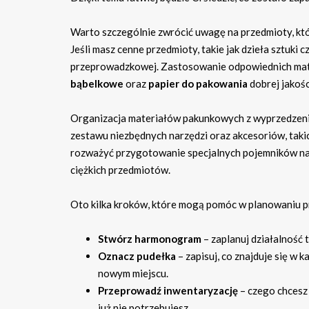
Warto szczególnie zwrócić uwagę na przedmioty, które
Jeśli masz cenne przedmioty, takie jak dzieła sztuki 
przeprowadzkowej. Zastosowanie odpowiednich mate
bąbelkowe
oraz
papier do pakowania
dobrej jakośc
Organizacja materiałów pakunkowych z wyprzedzenie
zestawu niezbędnych narzędzi oraz akcesoriów, takic
rozważyć przygotowanie specjalnych pojemników na 
ciężkich przedmiotów.
Oto kilka kroków, które mogą pomóc w planowaniu 
Stwórz harmonogram
– zaplanuj działalność
Oznacz pudełka
– zapisuj, co znajduje się w
nowym miejscu.
Przeprowadź inwentaryzację
– czego chcesz 
już nie potrzebujesz.