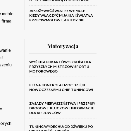
JAK UŻYWAĆ ŚWIATEŁ WE MGLE –
y meble.
KIEDY WŁĄCZYĆ MIJANIA I ŚWIATŁA
PRZECIWMGŁOWE, A KIEDY NIE
e firma
Motoryzacja
owanie
eż
WYŚCIGI GOKARTÓW: SZKOŁA DLA
szeniu
PRZYSZŁYCH MISTRZÓW SPORTU
MOTOROWEGO
PEŁNA KONTROLA I MOC DZIĘKI
NOWOCZESNEMU CHIP TUNINGOWI
ZASADY PIERWSZEŃSTWA I PRZEPISY
w
DROGOWE: KLUCZOWE INFORMACJE
DLA KIEROWCÓW
tórych
TUNING WYDECHU: OD DŹWIĘKU PO