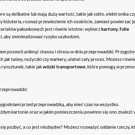
 są delikatne lub mają dużą wartość, takie jak szkło, elektronika cz
czy biżuteria, rozważ przewiezienie ich osobiście, zamiast powierzać j
riałów pakunkowych jest równie istotne; wybierz
kartony, folie
i, aby zminimalizować ryzyko uszkodzeń.
m pozwoli uniknąć chaosu i stresu w dniu przeprowadzki. Przygot
h jak taśmy, nożyczki czy markery, ułatwi cały proces. Możesz równi
rynsztunek, takie jak
wózki transportowe
, które pomogą w przeno
przeprowadzki:
 tygodniami przed przeprowadzką, aby mieć czas na wszystko.
 każdym kartonie oraz w jakim pomieszczeniu powinno się ono znaleźć 
się pozbyć, a co jest niezbędne? Możesz rozważyć oddanie rzeczy, k