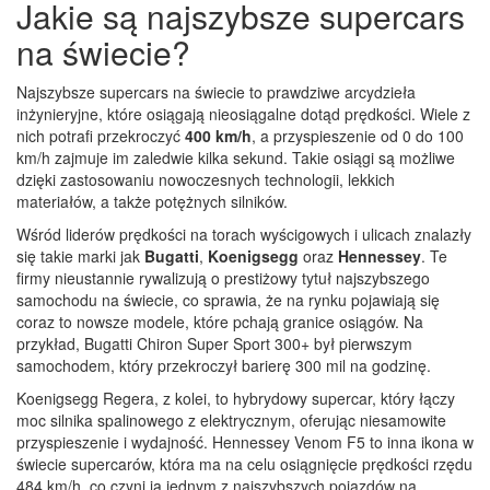
Jakie są najszybsze supercars
na świecie?
Najszybsze supercars na świecie to prawdziwe arcydzieła
inżynieryjne, które osiągają nieosiągalne dotąd prędkości. Wiele z
nich potrafi przekroczyć
400 km/h
, a przyspieszenie od 0 do 100
km/h zajmuje im zaledwie kilka sekund. Takie osiągi są możliwe
dzięki zastosowaniu nowoczesnych technologii, lekkich
materiałów, a także potężnych silników.
Wśród liderów prędkości na torach wyścigowych i ulicach znalazły
się takie marki jak
Bugatti
,
Koenigsegg
oraz
Hennessey
. Te
firmy nieustannie rywalizują o prestiżowy tytuł najszybszego
samochodu na świecie, co sprawia, że na rynku pojawiają się
coraz to nowsze modele, które pchają granice osiągów. Na
przykład, Bugatti Chiron Super Sport 300+ był pierwszym
samochodem, który przekroczył barierę 300 mil na godzinę.
Koenigsegg Regera, z kolei, to hybrydowy supercar, który łączy
moc silnika spalinowego z elektrycznym, oferując niesamowite
przyspieszenie i wydajność. Hennessey Venom F5 to inna ikona w
świecie supercarów, która ma na celu osiągnięcie prędkości rzędu
484 km/h, co czyni ją jednym z najszybszych pojazdów na