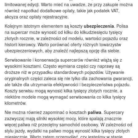
limitowanej edycji. Warto mieć na uwadze, że przy zakupie można
również napotkać dodatkowe opłaty, takie jak podatek VAT,
akcyza oraz opłaty rejestracyjne.
Kolejnym istotnym elementem są koszty
ubezpieczenia
. Polisa
na supercar może wynosić od kilku do kilkudziesięciu tysięcy
złotych rocznie, w zależności od modelu, wartości pojazdu oraz
historii kierowcy. Warto porównać oferty różnych towarzystw
ubezpieczeniowych, aby znaleźć najlepszą opcję dla siebie.
Serwisowanie i konserwacja supercarów również wiążą się z
wysokimi kosztami. Często wymiana części czy naprawy są
droższe niż w przypadku standardowych pojazdów. Używanie
oryginalnych części zaleca się nie tylko dla zachowania gwarancji,
ale także dla utrzymania efektywności i bezpieczeństwa pojazdu.
Koszty serwisu mogą wynosić kilka tysięcy złotych rocznie, a
niektóre modele mogą wymagać serwisowania co kilka tysięcy
kilometrów.
Nie można również zapominać o kosztach
paliwa
. Supercary
zazwyczaj mają silniki wysokiej mocy, które spalają znacznie
więcej paliwa niż przeciętny samochód osobowy. W zależności od
stylu jazdy, wydatki na paliwo mogą wynosić kilka tysięcy złotych
miesięcznie. Warto zatem przemyśleć, czy jesteśmy w stanie