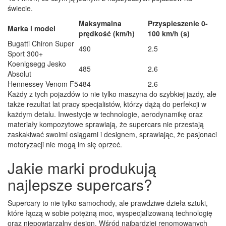
świecie.
Maksymalna
Przyspieszenie 0-
Marka i model
prędkość (km/h)
100 km/h (s)
Bugatti Chiron Super
490
2.5
Sport 300+
Koenigsegg Jesko
485
2.6
Absolut
Hennessey Venom F5
484
2.6
Każdy z tych pojazdów to nie tylko maszyna do szybkiej jazdy, ale
także rezultat lat pracy specjalistów, którzy dążą do perfekcji w
każdym detalu. Inwestycje w technologie, aerodynamikę oraz
materiały kompozytowe sprawiają, że supercars nie przestają
zaskakiwać swoimi osiągami i designem, sprawiając, że pasjonaci
motoryzacji nie mogą im się oprzeć.
Jakie marki produkują
najlepsze supercars?
Supercary to nie tylko samochody, ale prawdziwe dzieła sztuki,
które łączą w sobie potężną moc, wyspecjalizowaną technologię
oraz niepowtarzalny design. Wśród najbardziej renomowanych