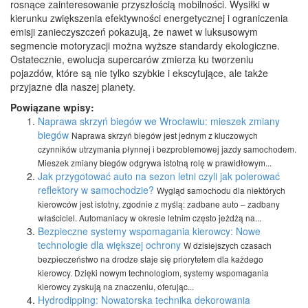
rosnące zainteresowanie przyszłością mobilności. Wysiłki w
kierunku zwiększenia efektywności energetycznej i ograniczenia
emisji zanieczyszczeń pokazują, że nawet w luksusowym
segmencie motoryzacji można wyższe standardy ekologiczne.
Ostatecznie, ewolucja supercarów zmierza ku tworzeniu
pojazdów, które są nie tylko szybkie i ekscytujące, ale także
przyjazne dla naszej planety.
Powiązane wpisy:
Naprawa skrzyń biegów we Wrocławiu: mieszek zmiany
biegów
Naprawa skrzyń biegów jest jednym z kluczowych
czynników utrzymania płynnej i bezproblemowej jazdy samochodem.
Mieszek zmiany biegów odgrywa istotną rolę w prawidłowym...
Jak przygotować auto na sezon letni czyli jak polerować
reflektory w samochodzie?
Wygląd samochodu dla niektórych
kierowców jest istotny, zgodnie z myślą: zadbane auto – zadbany
właściciel. Automaniacy w okresie letnim często jeżdżą na...
Bezpieczne systemy wspomagania kierowcy: Nowe
technologie dla większej ochrony
W dzisiejszych czasach
bezpieczeństwo na drodze staje się priorytetem dla każdego
kierowcy. Dzięki nowym technologiom, systemy wspomagania
kierowcy zyskują na znaczeniu, oferując...
Hydrodipping: Nowatorska technika dekorowania