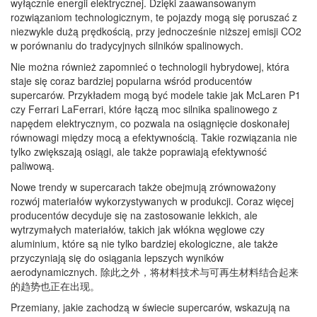
wyłącznie energii elektrycznej. Dzięki zaawansowanym
rozwiązaniom technologicznym, te pojazdy mogą się poruszać z
niezwykle dużą prędkością, przy jednocześnie niższej emisji CO2
w porównaniu do tradycyjnych silników spalinowych.
Nie można również zapomnieć o technologii hybrydowej, która
staje się coraz bardziej popularna wśród producentów
supercarów. Przykładem mogą być modele takie jak McLaren P1
czy Ferrari LaFerrari, które łączą moc silnika spalinowego z
napędem elektrycznym, co pozwala na osiągnięcie doskonałej
równowagi między mocą a efektywnością. Takie rozwiązania nie
tylko zwiększają osiągi, ale także poprawiają efektywność
paliwową.
Nowe trendy w supercarach także obejmują zrównoważony
rozwój materiałów wykorzystywanych w produkcji. Coraz więcej
producentów decyduje się na zastosowanie lekkich, ale
wytrzymałych materiałów, takich jak włókna węglowe czy
aluminium, które są nie tylko bardziej ekologiczne, ale także
przyczyniają się do osiągania lepszych wyników
aerodynamicznych. 除此之外，将材料技术与可再生材料结合起来
的趋势也正在出现。
Przemiany, jakie zachodzą w świecie supercarów, wskazują na