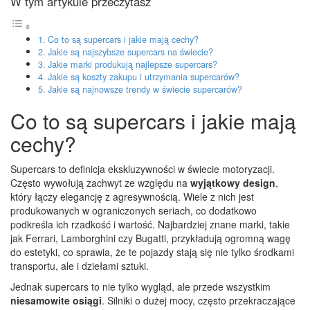
W tym artykule przeczytasz
Co to są supercars i jakie mają cechy?
Jakie są najszybsze supercars na świecie?
Jakie marki produkują najlepsze supercars?
Jakie są koszty zakupu i utrzymania supercarów?
Jakie są najnowsze trendy w świecie supercarów?
Co to są supercars i jakie mają
cechy?
Supercars to definicja ekskluzywności w świecie motoryzacji.
Często wywołują zachwyt ze względu na
wyjątkowy design
,
który łączy elegancję z agresywnością. Wiele z nich jest
produkowanych w ograniczonych seriach, co dodatkowo
podkreśla ich rzadkość i wartość. Najbardziej znane marki, takie
jak Ferrari, Lamborghini czy Bugatti, przykładują ogromną wagę
do estetyki, co sprawia, że te pojazdy stają się nie tylko środkami
transportu, ale i dziełami sztuki.
Jednak supercars to nie tylko wygląd, ale przede wszystkim
niesamowite osiągi
. Silniki o dużej mocy, często przekraczające