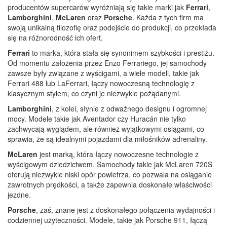
producentów supercarów wyróżniają się takie marki jak
Ferrari
,
Lamborghini
,
McLaren
oraz
Porsche
. Każda z tych firm ma
swoją unikalną filozofię oraz podejście do produkcji, co przekłada
się na różnorodność ich ofert.
Ferrari
to marka, która stała się synonimem szybkości i prestiżu.
Od momentu założenia przez Enzo Ferrariego, jej samochody
zawsze były związane z wyścigami, a wiele modeli, takie jak
Ferrari 488 lub LaFerrari, łączy nowoczesną technologię z
klasycznym stylem, co czyni je niezwykle pożądanymi.
Lamborghini
, z kolei, słynie z odważnego designu i ogromnej
mocy. Modele takie jak Aventador czy Huracán nie tylko
zachwycają wyglądem, ale również wyjątkowymi osiągami, co
sprawia, że są idealnymi pojazdami dla miłośników adrenaliny.
McLaren
jest marką, która łączy nowoczesne technologie z
wyścigowym dziedzictwem. Samochody takie jak McLaren 720S
oferują niezwykle niski opór powietrza, co pozwala na osiąganie
zawrotnych prędkości, a także zapewnia doskonałe właściwości
jezdne.
Porsche
, zaś, znane jest z doskonałego połączenia wydajności i
codziennej użyteczności. Modele, takie jak Porsche 911, łączą