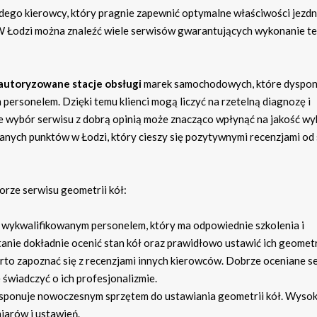
żdego kierowcy, który pragnie zapewnić optymalne właściwości jezd
 Łodzi można znaleźć wiele serwisów gwarantujących wykonanie tej
autoryzowane stacje obsługi
marek samochodowych, które dyspon
rsonelem. Dzięki temu klienci mogą liczyć na rzetelną diagnozę i
że wybór serwisu z dobrą opinią może znacząco wpłynąć na jakość w
nych punktów w Łodzi, który cieszy się pozytywnymi recenzjami od
orze serwisu geometrii kół:
 wykwalifikowanym personelem, który ma odpowiednie szkolenia i
anie dokładnie ocenić stan kół oraz prawidłowo ustawić ich geometr
rto zapoznać się z recenzjami innych kierowców. Dobrze oceniane s
 świadczyć o ich profesjonalizmie.
ysponuje nowoczesnym sprzętem do ustawiania geometrii kół. Wysok
iarów i ustawień.