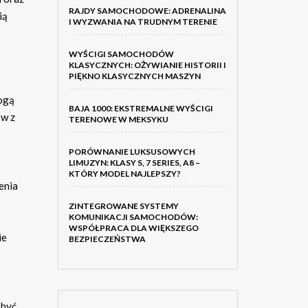
RAJDY SAMOCHODOWE: ADRENALINA
ią
I WYZWANIA NA TRUDNYM TERENIE
WYŚCIGI SAMOCHODÓW
KLASYCZNYCH: OŻYWIANIE HISTORII I
PIĘKNO KLASYCZNYCH MASZYN
mogą
BAJA 1000: EKSTREMALNE WYŚCIGI
ów z
TERENOWE W MEKSYKU
PORÓWNANIE LUKSUSOWYCH
LIMUZYN: KLASY S, 7 SERIES, A8 –
KTÓRY MODEL NAJLEPSZY?
enia
ZINTEGROWANE SYSTEMY
KOMUNIKACJI SAMOCHODÓW:
WSPÓŁPRACA DLA WIĘKSZEGO
ie
BEZPIECZEŃSTWA
 być