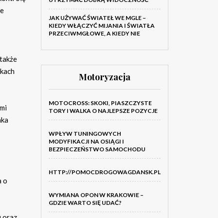
że
JAK UŻYWAĆ ŚWIATEŁ WE MGLE –
KIEDY WŁĄCZYĆ MIJANIA I ŚWIATŁA
PRZECIWMGŁOWE, A KIEDY NIE
 także
nkach
Motoryzacja
MOTOCROSS: SKOKI, PIASZCZYSTE
mi
TORY I WALKA O NAJLEPSZE POZYCJE
aka
WPŁYW TUNINGOWYCH
MODYFIKACJI NA OSIĄGI I
BEZPIECZEŃSTWO SAMOCHODU
HTTP://POMOCDROGOWAGDANSK.PL
a o
WYMIANA OPON W KRAKOWIE –
GDZIE WARTO SIĘ UDAĆ?
u oraz