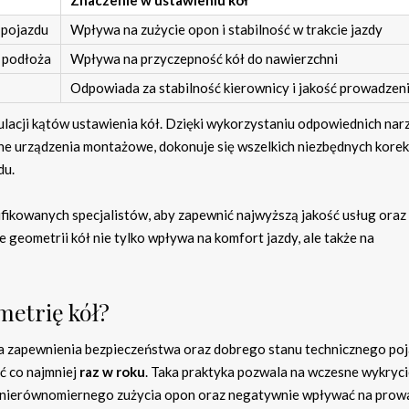
Znaczenie w ustawieniu kół
 pojazdu
Wpływa na zużycie opon i stabilność w trakcie jazdy
 podłoża
Wpływa na przyczepność kół do nawierzchni
Odpowiada za stabilność kierownicy i jakość prowadzen
lacji kątów ustawienia kół. Dzięki wykorzystaniu odpowiednich narz
zne urządzenia montażowe, dokonuje się wszelkich niezbędnych korek
du.
fikowanych specjalistów, aby zapewnić najwyższą jakość usług oraz
geometrii kół nie tylko wpływa na komfort jazdy, ale także na
metrię kół?
la zapewnienia bezpieczeństwa oraz dobrego stanu technicznego poj
ć co najmniej
raz w roku
. Taka praktyka pozwala na wczesne wykryc
 nierównomiernego zużycia opon oraz negatywnie wpływać na prow