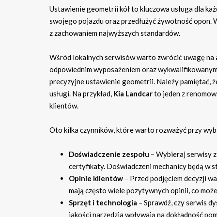
Ustawienie geometrii kół to kluczowa usługa dla ka
swojego pojazdu oraz przedłużyć żywotność opon. W
z zachowaniem najwyższych standardów.
Wśród lokalnych serwisów warto zwrócić uwagę na
odpowiednim wyposażeniem oraz wykwalifikowanym pe
precyzyjne ustawienie geometrii. Należy pamiętać, 
usługi. Na przykład,
Kia Landcar
to jeden z renomowa
klientów.
Oto kilka czynników, które warto rozważyć przy wyb
Doświadczenie zespołu
– Wybieraj serwisy z
certyfikaty. Doświadczeni mechanicy będą w st
Opinie klientów
– Przed podjęciem decyzji wa
mają często wiele pozytywnych opinii, co może
Sprzęt i technologia
– Sprawdź, czy serwis d
jakości narzędzia wpływają na dokładność pom