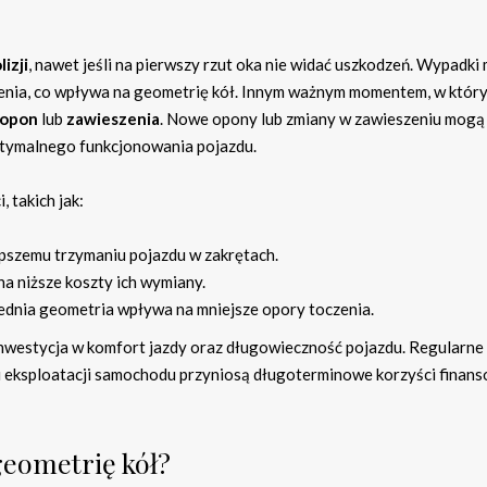
lizji
, nawet jeśli na pierwszy rzut oka nie widać uszkodzeń. Wypadki
enia, co wpływa na geometrię kół. Innym ważnym momentem, w któr
 opon
lub
zawieszenia
. Nowe opony lub zmiany w zawieszeniu mogą
tymalnego funkcjonowania pojazdu.
 takich jak:
epszemu trzymaniu pojazdu w zakrętach.
 na niższe koszty ich wymiany.
ednia geometria wpływa na mniejsze opory toczenia.
inwestycja w komfort jazdy oraz długowieczność pojazdu. Regularne
u eksploatacji samochodu przyniosą długoterminowe korzyści finans
geometrię kół?