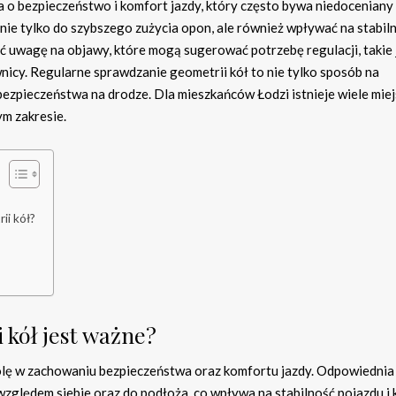
a o bezpieczeństwo i komfort jazdy, który często bywa niedoceniany
ie tylko do szybszego zużycia opon, ale również wpływać na stabil
ć uwagę na objawy, które mogą sugerować potrzebę regulacji, takie 
wnicy. Regularne sprawdzanie geometrii kół to nie tylko sposób na
ezpieczeństwa na drodze. Dla mieszkańców Łodzi istnieje wiele miej
ym zakresie.
ii kół?
 kół jest ważne?
olę w zachowaniu bezpieczeństwa oraz komfortu jazdy. Odpowiednia
zględem siebie oraz do podłoża, co wpływa na stabilność pojazdu i 