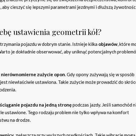
 aby cieszyć się lepszymi parametrami jezdnymi i dłuższą żywotnośc
ebę ustawienia geometrii kół?
rzymania pojazdu w dobrym stanie. Istnieje kilka
objawów
, które 
Warto je dokładnie obserwować, aby uniknąć potencjalnych problem
t
nierównomierne zużycie opon
. Gdy opony zużywają się w sposób
jest niewłaściwie ustawiona. Takie zużycie może prowadzić do skróc
odzenia.
ściąganie pojazdu na jedną stronę
podczas jazdy. Jeśli samochód n
źle ustawione. Tego rodzaju problem nie tylko wpływa na komfort
stwu na drodze.
rownicy
, zwłaszcza przy wyższych prędkościach. Takie wibracje mogą