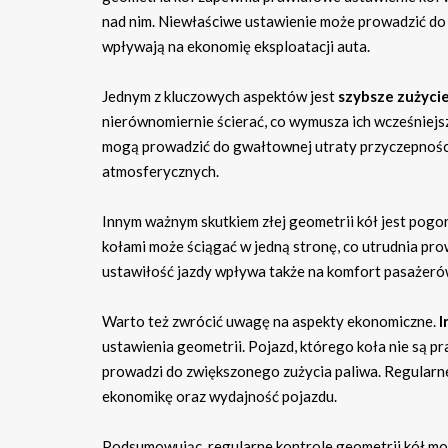
nad nim. Niewłaściwe ustawienie może prowadzić do 
wpływają na ekonomię eksploatacji auta.
Jednym z kluczowych aspektów jest
szybsze zużyci
nierównomiernie ścierać, co wymusza ich wcześniejsz
mogą prowadzić do gwałtownej utraty przyczepności
atmosferycznych.
Innym ważnym skutkiem złej geometrii kół jest pogo
kołami może ściągać w jedną stronę, co utrudnia pro
ustawiłość jazdy wpływa także na komfort pasażerów
Warto też zwrócić uwagę na aspekty ekonomiczne.
I
ustawienia geometrii. Pojazd, którego koła nie są 
prowadzi do zwiększonego zużycia paliwa. Regularn
ekonomikę oraz wydajność pojazdu.
Podsumowując, regularne kontrole geometrii kół mog