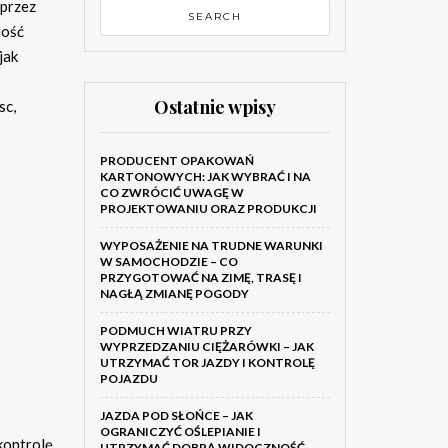
 przez
ność
jak
Ostatnie wpisy
sc,
PRODUCENT OPAKOWAŃ
KARTONOWYCH: JAK WYBRAĆ I NA
CO ZWRÓCIĆ UWAGĘ W
PROJEKTOWANIU ORAZ PRODUKCJI
WYPOSAŻENIE NA TRUDNE WARUNKI
W SAMOCHODZIE – CO
PRZYGOTOWAĆ NA ZIMĘ, TRASĘ I
NAGŁĄ ZMIANĘ POGODY
PODMUCH WIATRU PRZY
WYPRZEDZANIU CIĘŻARÓWKI – JAK
UTRZYMAĆ TOR JAZDY I KONTROLĘ
POJAZDU
JAZDA POD SŁOŃCE – JAK
OGRANICZYĆ OŚLEPIANIE I
kontrolę
UTRZYMAĆ DOBRĄ WIDOCZNOŚĆ