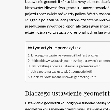
Ustawienie geometrii kół to kluczowy element dbani
kierowców. Niewłaściwa geometria może prowadzić n
pojazdu oraz zwiększać koszty paliwa. Warto zwraca
ściąganie pojazdu na jedną stronę czy drżenie kiero
przedłużenie żywotności opon, ale także gwarancja b
gdzie można skorzystać z profesjonalnych usług w t
W tym artykule przeczytasz
Dlaczego ustawienie geometrii kół jest ważne?
Jakie objawy wskazują na potrzebę ustawienia geometr
Jak przebiega proces ustawiania geometrii kół?
Jak często należy ustawiać geometrię kół?
Gdzie w Łodzi można ustawić geometrię kół?
Dlaczego ustawienie geometrii
Ustawienie geometrii kół odgrywa fundamentalną r
geometria kół zapewnia prawidłowe ustawienie kół w