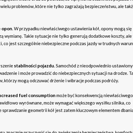
wielu problemów, które nie tylko zagrażają bezpieczeństwu, ale tak
e opon
. W przypadku niewłaściwego ustawienia kół, opony mogą się
ą wymianę. Takie sytuacje nie tylko generują dodatkowe koszty, ale
, co jest szczególnie niebezpieczne podczas jazdy w trudnych waru
rszenie
stabilności pojazdu
. Samochód z nieodpowiednio ustawiony
wadzenie i może prowadzić do niebezpiecznych sytuacji na drodze. T
, którzy mogą odczuwać drżenie i wibracje podczas podróży.
ncreased fuel consumption
może być konsekwencją niewłaściwego
prawidłowo wyrównane, może wymagać większego wysiłku silnika, co
e sprawdzanie geometrii kół jest zatem kluczowym elementem dbani
ą znacznie przyczynić się do zwiększenia bezpieczeństwa, komfort