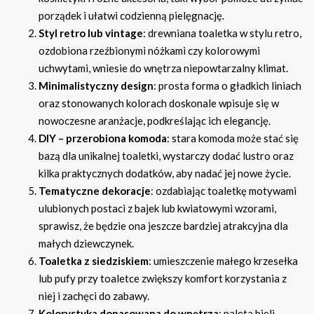
porządek i ułatwi codzienną pielęgnację.
Styl retro lub vintage
: drewniana toaletka w stylu retro,
ozdobiona rzeźbionymi nóżkami czy kolorowymi
uchwytami, wniesie do wnętrza niepowtarzalny klimat.
Minimalistyczny design
: prosta forma o gładkich liniach
oraz stonowanych kolorach doskonale wpisuje się w
nowoczesne aranżacje, podkreślając ich elegancję.
DIY – przerobiona komoda
: stara komoda może stać się
bazą dla unikalnej toaletki, wystarczy dodać lustro oraz
kilka praktycznych dodatków, aby nadać jej nowe życie.
Tematyczne dekoracje
: ozdabiając toaletkę motywami
ulubionych postaci z bajek lub kwiatowymi wzorami,
sprawisz, że będzie ona jeszcze bardziej atrakcyjna dla
małych dziewczynek.
Toaletka z siedziskiem
: umieszczenie małego krzesełka
lub pufy przy toaletce zwiększy komfort korzystania z
niej i zachęci do zabawy.
Kolorystyka dopasowana do wnętrza
: paleta bieli,