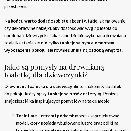
przestrzeni.
Na końcu warto dodać osobiste akcenty
, takie jak malowanie
czy dekoracyjne naklejki, aby dostosować wygląd mebla do
upodobań dziewczynki. Taka samodzielnie wykonana drewniana
toaletka stanie się
nie tylko funkcjonalnym elementem
wyposażenia pokoju
, ale również
unikalną ozdobą wnętrza
.
Jakie są pomysły na drewnianą
toaletkę dla dziewczynki?
Drewniana toaletka dla dziewczynki
to znakomity dodatek
do pokoju, który łączy
funkcjonalność
z
estetyką
. Poniżej
znajdziesz kilka inspirujących pomysłów na takie meble:
Toaletka z lustrem i półkami
: możesz zaprojektować
model, który posiada wbudowane lustro oraz półki na
kosmetyki i różne akcesoria, taki wybór pomoże utrzymać