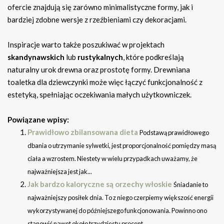
ofercie znajdują się zarówno minimalistyczne formy, jak i
bardziej zdobne wersje z rzeźbieniami czy dekoracjami.
Inspiracje warto także poszukiwać w projektach
skandynawskich
lub
rustykalnych
, które podkreślają
naturalny urok drewna oraz prostotę formy. Drewniana
toaletka dla dziewczynki może więc łączyć funkcjonalność z
estetyką, spełniając oczekiwania małych użytkowniczek.
Powiązane wpisy:
Prawidłowo zbilansowana dieta
Podstawą prawidłowego
dbania o utrzymanie sylwetki, jest proporcjonalność pomiędzy masą
ciała a wzrostem. Niestety w wielu przypadkach uważamy, że
najważniejsza jest jak...
Jak bardzo kaloryczne są orzechy włoskie
Śniadanie to
najważniejszy posiłek dnia. To z niego czerpiemy większość energii
wykorzystywanej do późniejszego funkcjonowania. Powinno ono
stanowić nawet około trzydziestu procent...