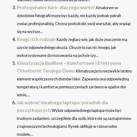
Profesjonalny kurs- dlaczego warto?
Amatorem w
dziedzinie fotografii może być każdy, nie każdy jednak potrafi
zostać profesjonalistą. Chcesz podszkolić swój warsztat, aby wspiąć
się na wyższe...
Knagi i ich rodzaje
Każdy żeglarz wie, jak duże znaczenie ma
użycie odpowiedniego okucia. Okucie to zaś nic innego, jak
wykorzystywane do mocowania na jachcie czy...
Klimatyzacja BudRem – Komfortowe i Efektywne
Chłodzenie Twojego Domu
Klimatyzacja to niezwykle istotny
element współczesnych domów i biur. Zapewnia ona odpowiednią
temperaturę i komfort w pomieszczeniach zarówno w upalne dni
letnie,...
Jak wybrać idealnego laptopa: poradnik dla
początkujących
Wybór odpowiedniego laptopa może być
trudnym zadaniem, szczególnie dla osób, które nie są zaznajomione
z najnowszymi technologiami. Rynek obfituje w różnorodne
modele,...