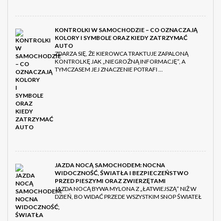
KONTROLKI W SAMOCHODZIE – CO OZNACZAJĄ
KOLORY I SYMBOLE ORAZ KIEDY ZATRZYMAĆ
AUTO
ZDARZA SIĘ, ŻE KIEROWCA TRAKTUJE ZAPALONĄ
KONTROLKĘ JAK „NIEGROŹNĄ INFORMACJĘ”, A
TYMCZASEM JEJ ZNACZENIE POTRAFI …
JAZDA NOCĄ SAMOCHODEM: NOCNA
WIDOCZNOŚĆ, ŚWIATŁA I BEZPIECZEŃSTWO
PRZED PIESZYMI ORAZ ZWIERZĘTAMI
JAZDA NOCĄ BYWA MYLONA Z „ŁATWIEJSZĄ” NIŻ W
DZIEŃ, BO WIDAĆ PRZEDE WSZYSTKIM SNOP ŚWIATEŁ
…