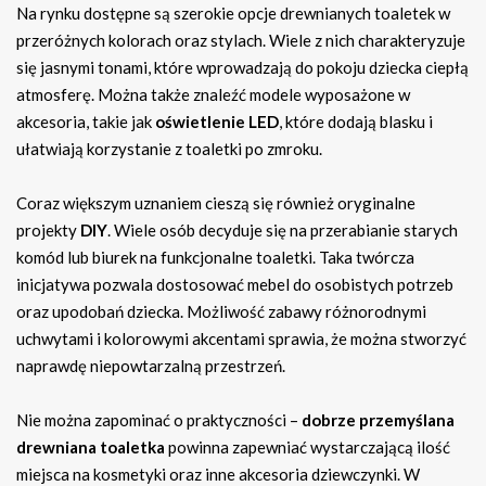
Na rynku dostępne są szerokie opcje drewnianych toaletek w
przeróżnych kolorach oraz stylach. Wiele z nich charakteryzuje
się jasnymi tonami, które wprowadzają do pokoju dziecka ciepłą
atmosferę. Można także znaleźć modele wyposażone w
akcesoria, takie jak
oświetlenie LED
, które dodają blasku i
ułatwiają korzystanie z toaletki po zmroku.
Coraz większym uznaniem cieszą się również oryginalne
projekty
DIY
. Wiele osób decyduje się na przerabianie starych
komód lub biurek na funkcjonalne toaletki. Taka twórcza
inicjatywa pozwala dostosować mebel do osobistych potrzeb
oraz upodobań dziecka. Możliwość zabawy różnorodnymi
uchwytami i kolorowymi akcentami sprawia, że można stworzyć
naprawdę niepowtarzalną przestrzeń.
Nie można zapominać o praktyczności –
dobrze przemyślana
drewniana toaletka
powinna zapewniać wystarczającą ilość
miejsca na kosmetyki oraz inne akcesoria dziewczynki. W