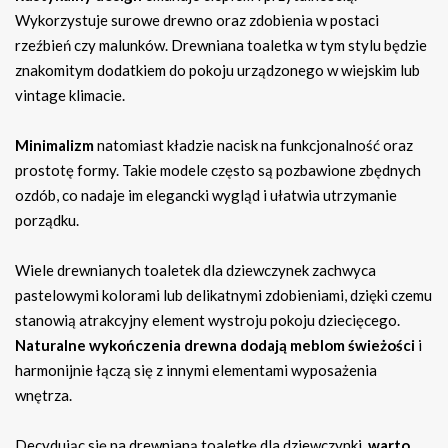
Wykorzystuje surowe drewno oraz zdobienia w postaci
rzeźbień czy malunków. Drewniana toaletka w tym stylu będzie
znakomitym dodatkiem do pokoju urządzonego w wiejskim lub
vintage klimacie.
Minimalizm
natomiast kładzie nacisk na funkcjonalność oraz
prostotę formy. Takie modele często są pozbawione zbędnych
ozdób, co nadaje im elegancki wygląd i ułatwia utrzymanie
porządku.
Wiele drewnianych toaletek dla dziewczynek zachwyca
pastelowymi kolorami lub delikatnymi zdobieniami, dzięki czemu
stanowią atrakcyjny element wystroju pokoju dziecięcego.
Naturalne wykończenia drewna dodają meblom świeżości
i
harmonijnie łączą się z innymi elementami wyposażenia
wnętrza.
Decydując się na drewnianą toaletkę dla dziewczynki,
warto