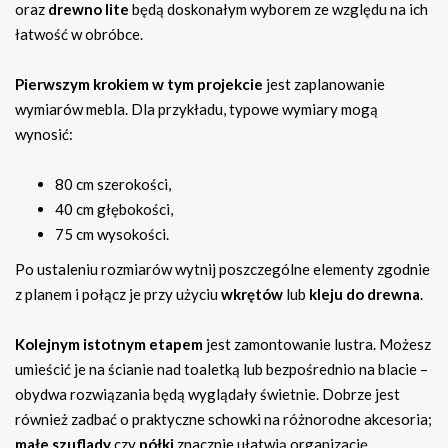
oraz
drewno lite
będą doskonałym wyborem ze względu na ich
łatwość w obróbce.
Pierwszym krokiem w tym projekcie
jest zaplanowanie
wymiarów mebla. Dla przykładu, typowe wymiary mogą
wynosić:
80 cm szerokości,
40 cm głębokości,
75 cm wysokości.
Po ustaleniu rozmiarów wytnij poszczególne elementy zgodnie
z planem i połącz je przy użyciu
wkrętów
lub
kleju do drewna
.
Kolejnym istotnym etapem
jest zamontowanie lustra. Możesz
umieścić je na ścianie nad toaletką lub bezpośrednio na blacie –
obydwa rozwiązania będą wyglądały świetnie. Dobrze jest
również zadbać o praktyczne schowki na różnorodne akcesoria;
małe szuflady
czy
półki
znacznie ułatwią organizację