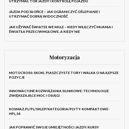
UTRZYMAĆ TOR JAZDY I KONTROLĘ POJAZDU
JAZDA POD SŁOŃCE – JAK OGRANICZYĆ OŚLEPIANIE I
UTRZYMAĆ DOBRĄ WIDOCZNOŚĆ
JAK UŻYWAĆ ŚWIATEŁ WE MGLE – KIEDY WŁĄCZYĆ MIJANIA I
ŚWIATŁA PRZECIWMGŁOWE, A KIEDY NIE
Motoryzacja
MOTOCROSS: SKOKI, PIASZCZYSTE TORY I WALKA O NAJLEPSZE
POZYCJE
INNOWACYJNE ROZWIĄZANIA SILNIKOWE: TECHNOLOGIE
ZWIĘKSZAJĄCE MOC I OSIĄGI
KOSMAZ.PL/PL/SKLEP/KATEGORIA/PLYTY-KOMPAKTOWE-
HPL,54
JAK POPRAWIĆ SWOJE UMIEJĘTNOŚCI JAZDY: KURSY