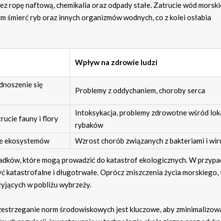
z ropę naftową, chemikalia oraz odpady stałe. Zatrucie wód morsk
m śmierć ryb oraz innych organizmów wodnych, co z kolei osłabia
Wpływ na zdrowie ludzi
dnoszenie się
Problemy z oddychaniem, choroby serca
Intoksykacja, problemy zdrowotne wśród lok
rucie fauny i flory
rybaków
ie ekosystemów
Wzrost chorób związanych z bakteriami i wi
padków, które mogą prowadzić do katastrof ekologicznych. W przyp
ć katastrofalne i długotrwałe. Oprócz zniszczenia życia morskiego, 
żyjących w pobliżu wybrzeży.
estrzeganie norm środowiskowych jest kluczowe, aby zminimalizow