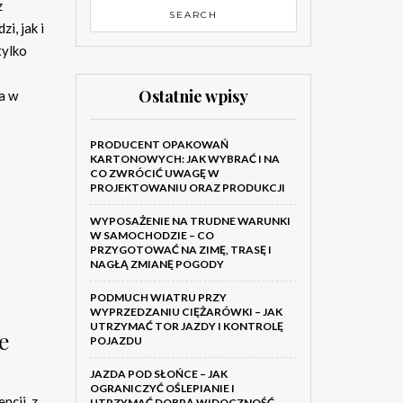
z
i, jak i
tylko
Ostatnie wpisy
a w
PRODUCENT OPAKOWAŃ
KARTONOWYCH: JAK WYBRAĆ I NA
CO ZWRÓCIĆ UWAGĘ W
PROJEKTOWANIU ORAZ PRODUKCJI
WYPOSAŻENIE NA TRUDNE WARUNKI
W SAMOCHODZIE – CO
PRZYGOTOWAĆ NA ZIMĘ, TRASĘ I
NAGŁĄ ZMIANĘ POGODY
PODMUCH WIATRU PRZY
WYPRZEDZANIU CIĘŻARÓWKI – JAK
UTRZYMAĆ TOR JAZDY I KONTROLĘ
e
POJAZDU
JAZDA POD SŁOŃCE – JAK
OGRANICZYĆ OŚLEPIANIE I
ncji, z
UTRZYMAĆ DOBRĄ WIDOCZNOŚĆ