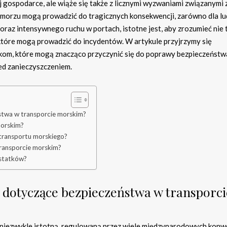
 gospodarce, ale wiąże się także z licznymi wyzwaniami związanymi 
orzu mogą prowadzić do tragicznych konsekwencji, zarówno dla ludz
oraz intensywnego ruchu w portach, istotne jest, aby zrozumieć nie 
 które mogą prowadzić do incydentów. W artykule przyjrzymy się
om, które mogą znacząco przyczynić się do poprawy bezpieczeństw
ed zanieczyszczeniem.
ństwa w transporcie morskim?
morskim?
 transportu morskiego?
ransporcie morskim?
i statków?
y dotyczące bezpieczeństwa w transporci
niezwykle istotną, regulowaną przez wiele międzynarodowych konwe