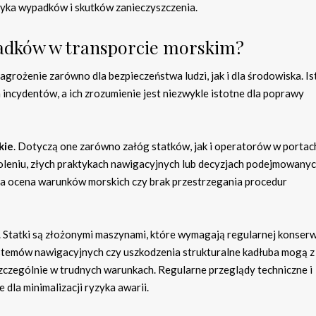
zyka wypadków i skutków zanieczyszczenia.
padków w transporcie morskim?
rożenie zarówno dla bezpieczeństwa ludzi, jak i dla środowiska. Is
 incydentów, a ich zrozumienie jest niezwykle istotne dla poprawy
kie
. Dotyczą one zarówno załóg statków, jak i operatorów w portac
leniu, złych praktykach nawigacyjnych lub decyzjach podejmowany
ia ocena warunków morskich czy brak przestrzegania procedur
. Statki są złożonymi maszynami, które wymagają regularnej konserw
systemów nawigacyjnych czy uszkodzenia strukturalne kadłuba mogą z
czególnie w trudnych warunkach. Regularne przeglądy techniczne i
dla minimalizacji ryzyka awarii.