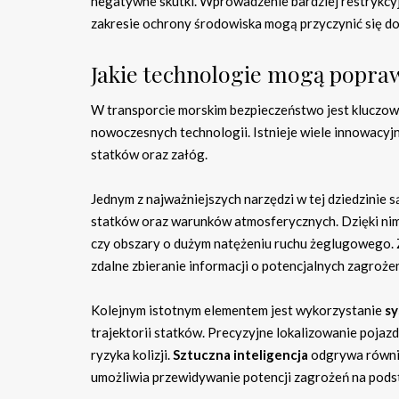
negatywne skutki. Wprowadzenie bardziej restrykcyj
zakresie ochrony środowiska mogą przyczynić się d
Jakie technologie mogą popra
W transporcie morskim bezpieczeństwo jest kluczow
nowoczesnych technologii. Istnieje wiele innowacyj
statków oraz załóg.
Jednym z najważniejszych narzędzi w tej dziedzinie 
statków oraz warunków atmosferycznych. Dzięki nim
czy obszary o dużym natężeniu ruchu żeglugowego
zdalne zbieranie informacji o potencjalnych zagroż
Kolejnym istotnym elementem jest wykorzystanie
s
trajektorii statków. Precyzyjne lokalizowanie pojaz
ryzyka kolizji.
Sztuczna inteligencja
odgrywa równie
umożliwia przewidywanie potencji zagrożeń na podst