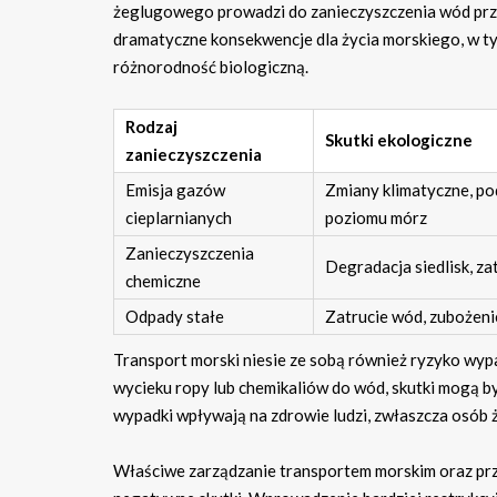
żeglugowego prowadzi do zanieczyszczenia wód prze
dramatyczne konsekwencje dla życia morskiego, w ty
różnorodność biologiczną.
Rodzaj
Skutki ekologiczne
zanieczyszczenia
Emisja gazów
Zmiany klimatyczne, po
cieplarnianych
poziomu mórz
Zanieczyszczenia
Degradacja siedlisk, zat
chemiczne
Odpady stałe
Zatrucie wód, zubożen
Transport morski niesie ze sobą również ryzyko wy
wycieku ropy lub chemikaliów do wód, skutki mogą by
wypadki wpływają na zdrowie ludzi, zwłaszcza osób 
Właściwe zarządzanie transportem morskim oraz prz