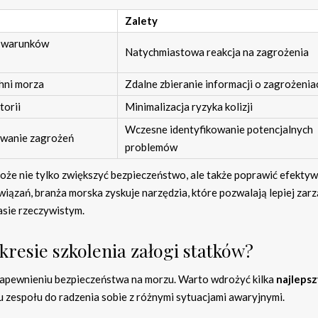
Zalety
i warunków
Natychmiastowa reakcja na zagrożenia
hni morza
Zdalne zbieranie informacji o zagrożenia
torii
Minimalizacja ryzyka kolizji
Wczesne identyfikowanie potencjalnych
ywanie zagrożeń
problemów
może nie tylko zwiększyć bezpieczeństwo, ale także poprawić efekty
iązań, branża morska zyskuje narzędzia, które pozwalają lepiej zar
asie rzeczywistym.
akresie szkolenia załogi statków?
zapewnieniu bezpieczeństwa na morzu. Warto wdrożyć kilka
najleps
zespołu do radzenia sobie z różnymi sytuacjami awaryjnymi.