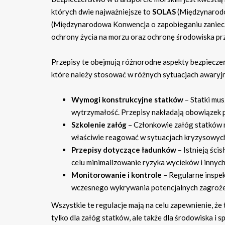
których dwie najważniejsze to
SOLAS
(Międzynarodo
(Międzynarodowa Konwencja o zapobieganiu zanieczy
ochrony życia na morzu oraz ochronę środowiska prz
Przepisy te obejmują różnorodne aspekty bezpiecze
które należy stosować w różnych sytuacjach awaryjn
Wymogi konstrukcyjne statków
– Statki mus
wytrzymałość. Przepisy nakładają obowiązek
Szkolenie załóg
– Członkowie załóg statków m
właściwie reagować w sytuacjach kryzysowych, 
Przepisy dotyczące ładunków
– Istnieją ści
celu minimalizowanie ryzyka wycieków i innyc
Monitorowanie i kontrole
– Regularne inspek
wczesnego wykrywania potencjalnych zagroże
Wszystkie te regulacje mają na celu zapewnienie, że
tylko dla załóg statków, ale także dla środowiska i