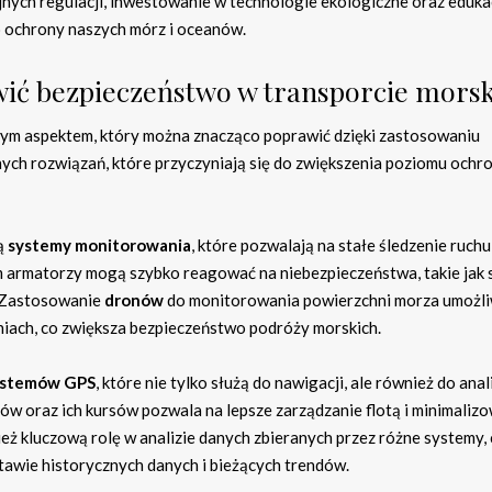
nych regulacji, inwestowanie w technologie ekologiczne oraz eduka
o ochrony naszych mórz i oceanów.
wić bezpieczeństwo w transporcie mors
ym aspektem, który można znacząco poprawić dzięki zastosowaniu
nych rozwiązań, które przyczyniają się do zwiększenia poziomu ochr
są
systemy monitorowania
, które pozwalają na stałe śledzenie ruchu
 armatorzy mogą szybko reagować na niebezpieczeństwa, takie jak
. Zastosowanie
dronów
do monitorowania powierzchni morza umożli
eniach, co zwiększa bezpieczeństwo podróży morskich.
ystemów GPS
, które nie tylko służą do nawigacji, ale również do anal
dów oraz ich kursów pozwala na lepsze zarządzanie flotą i minimaliz
ż kluczową rolę w analizie danych zbieranych przez różne systemy,
awie historycznych danych i bieżących trendów.