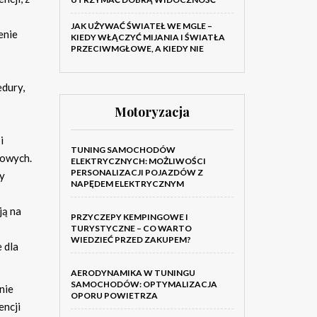
JAK UŻYWAĆ ŚWIATEŁ WE MGLE –
enie
KIEDY WŁĄCZYĆ MIJANIA I ŚWIATŁA
PRZECIWMGŁOWE, A KIEDY NIE
edury,
Motoryzacja
i
TUNING SAMOCHODÓW
kowych.
ELEKTRYCZNYCH: MOŻLIWOŚCI
PERSONALIZACJI POJAZDÓW Z
by
NAPĘDEM ELEKTRYCZNYM
ją na
PRZYCZEPY KEMPINGOWE I
TURYSTYCZNE – CO WARTO
WIEDZIEĆ PRZED ZAKUPEM?
 dla
AERODYNAMIKA W TUNINGU
SAMOCHODÓW: OPTYMALIZACJA
nie
OPORU POWIETRZA
encji