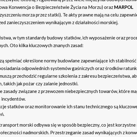
wa Konwencja o Bezpieczeństwie Życia na Morzu) oraz
MARPOL
szczeniu morza przez statki). Te akty prawne mają na celu zapewni
ed zanieczyszczeniem wynikającym z działalności morskiej.
ństwa, w tym standardy budowy statków, ich wyposażenie oraz proc
ych. Oto kilka kluczowych znanych zasad:
zą spełniać określone normy budowlane zapewniające ich stabilność 
 posiadania odpowiednich systemów gaśniczych oraz środków ratun
uszą przechodzić regularne szkolenia z zakresu bezpieczeństwa, a
takich jak pożar czy zalanie jednostki.
słe zasady związane z przewozem niebezpiecznych towarów, które ma
h incydentów.
cje statków oraz monitorowanie ich stanu technicznego są kluczowe
ń.
 transport morski odbywa się w sposób bezpieczny, co jest korzystne 
 społeczności nadmorskich. Przestrzeganie zasad wynikających z konw