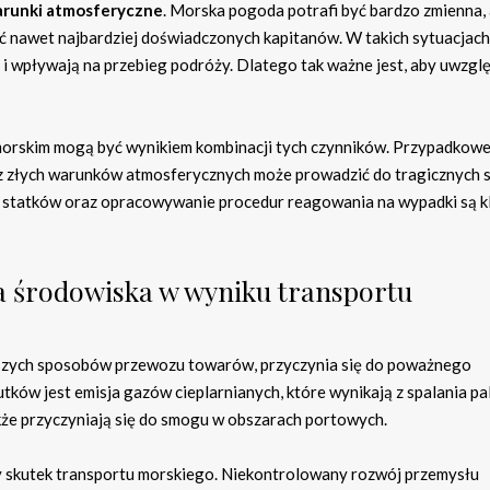
arunki atmosferyczne
. Morska pogoda potrafi być bardzo zmienna, 
ć nawet najbardziej doświadczonych kapitanów. W takich sytuacjach
 wpływają na przebieg podróży. Dlatego tak ważne jest, aby uwzgl
morskim mogą być wynikiem kombinacji tych czynników. Przypadkow
raz złych warunków atmosferycznych może prowadzić do tragicznych 
a statków oraz opracowywanie procedur reagowania na wypadki są 
ia środowiska w wyniku transportu
ejszych sposobów przewozu towarów, przyczynia się do poważnego
ków jest emisja gazów cieplarnianych, które wynikają z spalania pa
akże przyczyniają się do smogu w obszarach portowych.
y skutek transportu morskiego. Niekontrolowany rozwój przemysłu