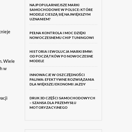
NAJPOPULARNIEJSZE MARKI
SAMOCHODOWE W POLSCE: KTÓRE
MODELE CIESZĄ SIĘ NAJWIĘKSZYM
UZNANIEM?
tnieje
PEŁNA KONTROLA I MOC DZIĘKI
NOWOCZESNEMU CHIP TUNINGOWI
HISTORIA I EWOLUCJA MARKI BMW:
OD POCZĄTKÓW PO NOWOCZESNE
h. Wiele
MODELE
ch w
INNOWACJE W OSZCZĘDNOŚCI
PALIWA: EFEKTYWNE ROZWIĄZANIA
DLA WIĘKSZEJ EKONOMII JAZDY
acji
DRUK 3D CZĘŚCI SAMOCHODOWYCH
– SZANSA DLA PRZEMYSŁU
MOTORYZACYJNEGO