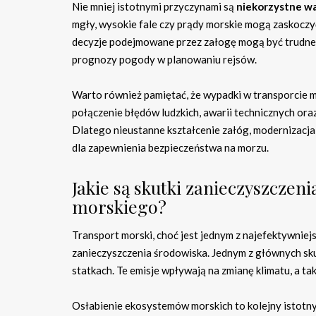
Nie mniej istotnymi przyczynami są
niekorzystne w
mgły, wysokie fale czy prądy morskie mogą zaskoczy
decyzje podejmowane przez załogę mogą być trudne i
prognozy pogody w planowaniu rejsów.
Warto również pamiętać, że wypadki w transporcie 
połączenie błędów ludzkich, awarii technicznych o
Dlatego nieustanne kształcenie załóg, modernizacj
dla zapewnienia bezpieczeństwa na morzu.
Jakie są skutki zanieczyszczen
morskiego?
Transport morski, choć jest jednym z najefektywni
zanieczyszczenia środowiska. Jednym z głównych skut
statkach. Te emisje wpływają na zmianę klimatu, a t
Osłabienie ekosystemów morskich to kolejny istotn