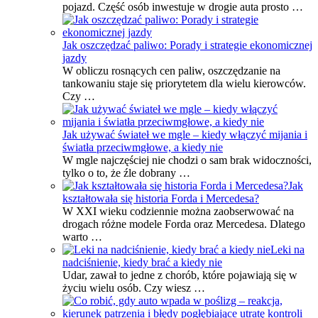
pojazd. Część osób inwestuje w drogie auta prosto …
Jak oszczędzać paliwo: Porady i strategie ekonomicznej
jazdy
W obliczu rosnących cen paliw, oszczędzanie na
tankowaniu staje się priorytetem dla wielu kierowców.
Czy …
Jak używać świateł we mgle – kiedy włączyć mijania i
światła przeciwmgłowe, a kiedy nie
W mgle najczęściej nie chodzi o sam brak widoczności,
tylko o to, że źle dobrany …
Jak
kształtowała się historia Forda i Mercedesa?
W XXI wieku codziennie można zaobserwować na
drogach różne modele Forda oraz Mercedesa. Dlatego
warto …
Leki na
nadciśnienie, kiedy brać a kiedy nie
Udar, zawał to jedne z chorób, które pojawiają się w
życiu wielu osób. Czy wiesz …