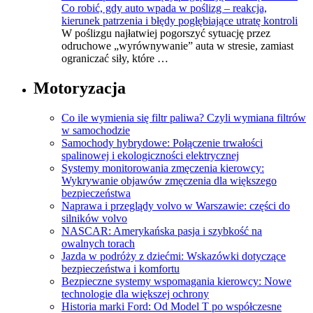
Co robić, gdy auto wpada w poślizg – reakcja,
kierunek patrzenia i błędy pogłębiające utratę kontroli
W poślizgu najłatwiej pogorszyć sytuację przez
odruchowe „wyrównywanie” auta w stresie, zamiast
ograniczać siły, które …
Motoryzacja
Co ile wymienia się filtr paliwa? Czyli wymiana filtrów
w samochodzie
Samochody hybrydowe: Połączenie trwałości
spalinowej i ekologiczności elektrycznej
Systemy monitorowania zmęczenia kierowcy:
Wykrywanie objawów zmęczenia dla większego
bezpieczeństwa
Naprawa i przeglądy volvo w Warszawie: części do
silników volvo
NASCAR: Amerykańska pasja i szybkość na
owalnych torach
Jazda w podróży z dziećmi: Wskazówki dotyczące
bezpieczeństwa i komfortu
Bezpieczne systemy wspomagania kierowcy: Nowe
technologie dla większej ochrony
Historia marki Ford: Od Model T po współczesne