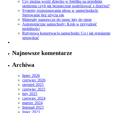
Czy można wozić dziecko w foteliku na przednim
siedzeniu czyli jak bezpiecznie podróżować z dziećmi?
Systemy rozpoznawania głosu w samochodach:
Sterowanie bez użycia rąk
Materiały naprawcze do opon: łaty do opon
Autonomiczne samochody: Krok w przyszłość
mobilności
Rutynowa konserwacja samochodu: Co i jak regularnie
sprawdzać
Najnowsze komentarze
Archiwa
lipiec 2026
czerwiec 2026
sierpień 2025
czerwiec 2025
luty 2025
czerwiec 2024
marzec 2024
listopad 2023
lipiec 2023