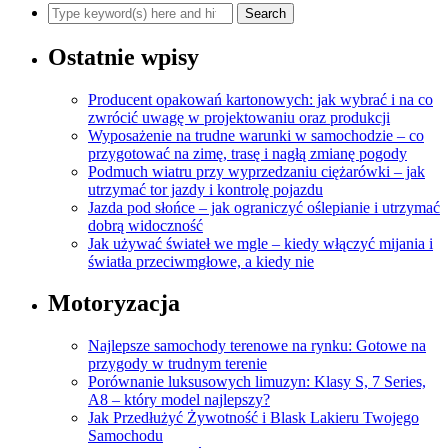
Ostatnie wpisy
Producent opakowań kartonowych: jak wybrać i na co
zwrócić uwagę w projektowaniu oraz produkcji
Wyposażenie na trudne warunki w samochodzie – co
przygotować na zimę, trasę i nagłą zmianę pogody
Podmuch wiatru przy wyprzedzaniu ciężarówki – jak
utrzymać tor jazdy i kontrolę pojazdu
Jazda pod słońce – jak ograniczyć oślepianie i utrzymać
dobrą widoczność
Jak używać świateł we mgle – kiedy włączyć mijania i
światła przeciwmgłowe, a kiedy nie
Motoryzacja
Najlepsze samochody terenowe na rynku: Gotowe na
przygody w trudnym terenie
Porównanie luksusowych limuzyn: Klasy S, 7 Series,
A8 – który model najlepszy?
Jak Przedłużyć Żywotność i Blask Lakieru Twojego
Samochodu