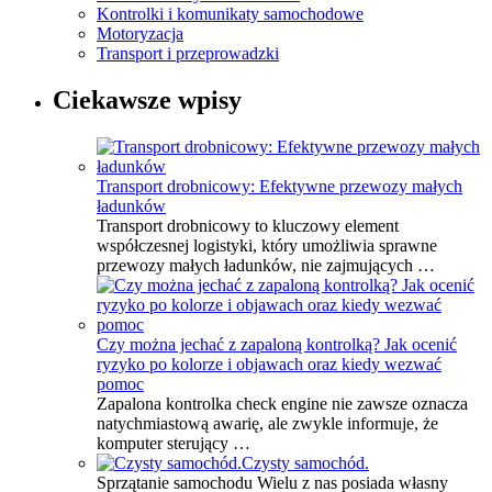
Kontrolki i komunikaty samochodowe
Motoryzacja
Transport i przeprowadzki
Ciekawsze wpisy
Transport drobnicowy: Efektywne przewozy małych
ładunków
Transport drobnicowy to kluczowy element
współczesnej logistyki, który umożliwia sprawne
przewozy małych ładunków, nie zajmujących …
Czy można jechać z zapaloną kontrolką? Jak ocenić
ryzyko po kolorze i objawach oraz kiedy wezwać
pomoc
Zapalona kontrolka check engine nie zawsze oznacza
natychmiastową awarię, ale zwykle informuje, że
komputer sterujący …
Czysty samochód.
Sprzątanie samochodu Wielu z nas posiada własny