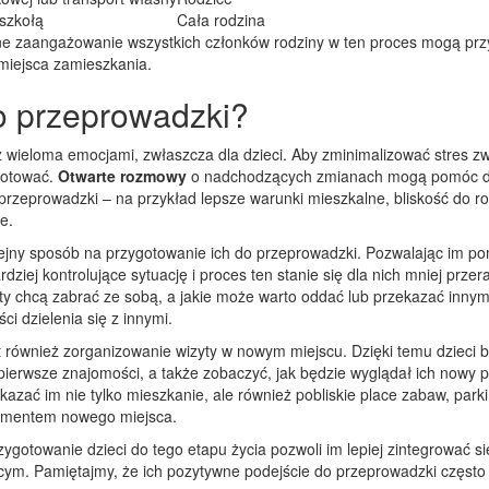
 szkołą
Cała rodzina
wne zaangażowanie wszystkich członków rodziny w ten proces mogą prz
miejsca zamieszkania.
o przeprowadzki?
z wieloma emocjami, zwłaszcza dla dzieci. Aby zminimalizować stres z
ygotować.
Otwarte rozmowy
o nadchodzących zmianach mogą pomóc d
przeprowadzki – na przykład lepsze warunki mieszkalne, bliskość do r
e.
ejny sposób na przygotowanie ich do przeprowadzki. Pozwalając im p
ziej kontrolujące sytuację i proces ten stanie się dla nich mniej przer
ty chcą zabrać ze sobą, a jakie może warto oddać lub przekazać innym
ci dzielenia się z innymi.
 również zorganizowanie wizyty w nowym miejscu. Dzięki temu dzieci 
ierwsze znajomości, a także zobaczyć, jak będzie wyglądał ich nowy p
azać im nie tylko mieszkanie, ale również pobliskie place zabaw, parki
elementem nowego miejsca.
otowanie dzieci do tego etapu życia pozwoli im lepiej zintegrować si
cym. Pamiętajmy, że ich pozytywne podejście do przeprowadzki często