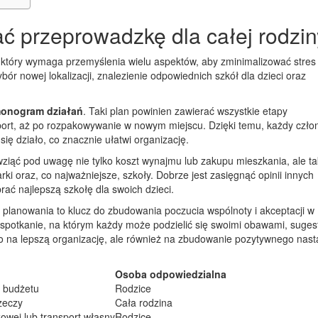
ć przeprowadzkę dla całej rodzi
, który wymaga przemyślenia wielu aspektów, aby zminimalizować stres 
ór nowej lokalizacji, znalezienie odpowiednich szkół dla dzieci oraz
onogram działań
. Taki plan powinien zawierać wszystkie etapy
ort, aż po rozpakowywanie w nowym miejscu. Dzięki temu, każdy czło
się działo, co znacznie ułatwi organizację.
 wziąć pod uwagę nie tylko koszt wynajmu lub zakupu mieszkania, ale t
rki oraz, co najważniejsze, szkoły. Dobrze jest zasięgnąć opinii innych
rać najlepszą szkołę dla swoich dzieci.
planowania to klucz do zbudowania poczucia wspólnoty i akceptacji w
potkanie, na którym każdy może podzielić się swoimi obawami, suges
ko na lepszą organizację, ale również na zbudowanie pozytywnego nast
Osoba odpowiedzialna
 budżetu
Rodzice
zeczy
Cała rodzina
owej lub transport własny
Rodzice