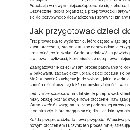
Adaptacja w nowym miejscu
Zapoznanie się z okolicą i
Ostatecznie, dobra organizacja przeprowadzki i akty
się do pozytywnego doświadczenia i sprawnej zmiany 
Jak przygotować dzieci d
Przeprowadzka to wydarzenie, które często wiąże się 
z tym procesem, istotne jest, aby odpowiednio je prz
zrozumieć, co je czeka. Warto przedstawić im powody 
lub nowe możliwości, które niesie ze sobą nowe miejsc
Zaangażowanie dzieci w sam proces pakowania to kol
w pakowaniu zabawek czy ubrań, dzieci poczują się bard
Można również zachęcać je do wyboru, jakie przedmio
sposób dzieci uczą się także odpowiedzialności i wartoś
Jednym ze sposobów na ułatwienie przeprowadzki jest
miały okazję poznać swoje nowe otoczenie, nawiązać p
Warto zwrócić uwagę na to, żeby podczas tej wizyty pok
inne atrakcje, które mogą stać się dla nich istotnym 
Każda przeprowadzka to nowa przygoda. Właściwe przyg
nowym otoczeniem i uczynić ten proces mniej stresują