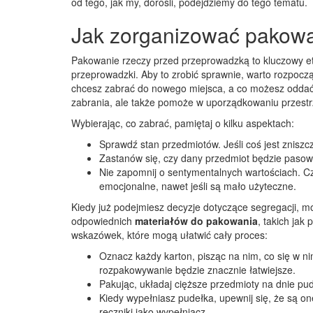
od tego, jak my, dorośli, podejdziemy do tego tematu.
Jak zorganizować pakowa
Pakowanie rzeczy przed przeprowadzką to kluczowy et
przeprowadzki. Aby to zrobić sprawnie, warto rozpocz
chcesz zabrać do nowego miejsca, a co możesz oddać, s
zabrania, ale także pomoże w uporządkowaniu przes
Wybierając, co zabrać, pamiętaj o kilku aspektach:
Sprawdź stan przedmiotów. Jeśli coś jest zniszcz
Zastanów się, czy dany przedmiot będzie pasowa
Nie zapomnij o sentymentalnych wartościach. C
emocjonalne, nawet jeśli są mało użyteczne.
Kiedy już podejmiesz decyzje dotyczące segregacji, 
odpowiednich
materiałów do pakowania
, takich jak
wskazówek, które mogą ułatwić cały proces:
Oznacz każdy karton, pisząc na nim, co się w ni
rozpakowywanie będzie znacznie łatwiejsze.
Pakując, układaj cięższe przedmioty na dnie pud
Kiedy wypełniasz pudełka, upewnij się, że są on
ręczniki jako wypełniacz.