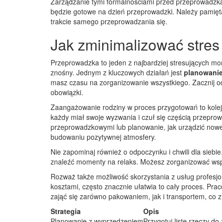
Zarządzanie tymi formalnościami przed przeprowadzką
będzie gotowe na dzień przeprowadzki. Należy pamiętać
trakcie samego przeprowadzania się.
Jak zminimalizować stre
Przeprowadzka to jeden z najbardziej stresujących mom
znośny. Jednym z kluczowych działań jest
planowanie
masz czasu na zorganizowanie wszystkiego. Zacznij o
obowiązki.
Zaangażowanie rodziny w proces przygotowań to kolejn
każdy miał swoje wyzwania i czuł się częścią przepro
przeprowadzkowymi lub planowanie, jak urządzić nowe m
budowaniu pozytywnej atmosfery.
Nie zapominaj również o odpoczynku i chwili dla sieb
znaleźć momenty na relaks. Możesz zorganizować wspól
Rozważ także możliwość skorzystania z usług profesj
kosztami, często znacznie ułatwia to cały proces. Pra
zająć się zarówno pakowaniem, jak i transportem, co 
Strategia
Opis
Planowanie z wyprzedzeniem
Przygotuj listę rzeczy do