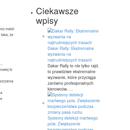
Ciekawsze
wpisy
óz mebli
taka, że
Dakar Rally: Ekstremalne
wyzwania na
najtrudniejszych trasach
..
Dakar Rally to nie tylko rajd,
mowej to
to prawdziwe ekstremalne
wyzwanie, które przyciąga
eszczania
zarówno profesjonalnych
kierowców, …
ia
ie
Systemy detekcji martwego
pola: Zwiększenie
bezpieczeństwa podczas