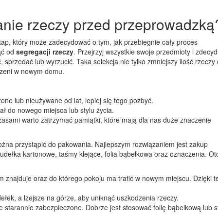
nie rzeczy przed przeprowadzką
ap, który może zadecydować o tym, jak przebiegnie cały proces
ąć od
segregacji rzeczy
. Przejrzyj wszystkie swoje przedmioty i zdecyd
przedać lub wyrzucić. Taka selekcja nie tylko zmniejszy ilość rzeczy
trzeni w nowym domu.
one lub nieużywane od lat, lepiej się tego pozbyć.
ł do nowego miejsca lub stylu życia.
zasami warto zatrzymać pamiątki, które mają dla nas duże znaczenie
można przystąpić do pakowania. Najlepszym rozwiązaniem jest zakup
 pudełka kartonowe, taśmy klejące, folia bąbelkowa oraz oznaczenia. Oto
m znajduje oraz do którego pokoju ma trafić w nowym miejscu. Dzięki 
ełek, a lżejsze na górze, aby uniknąć uszkodzenia rzeczy.
e starannie zabezpieczone. Dobrze jest stosować folię bąbelkową lub s