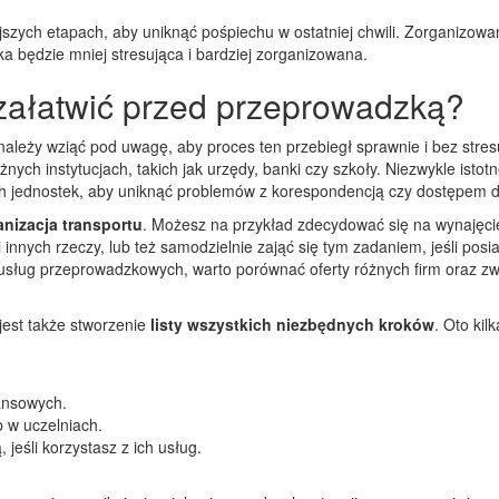
szych etapach, aby uniknąć pośpiechu w ostatniej chwili. Zorganizowa
a będzie mniej stresująca i bardziej zorganizowana.
 załatwić przed przeprowadzką?
 należy wziąć pod uwagę, aby proces ten przebiegł sprawnie i bez stres
nych instytucjach, takich jak urzędy, banki czy szkoły. Niezwykle istotn
h jednostek, aby uniknąć problemów z korespondencją czy dostępem d
anizacja transportu
. Możesz na przykład zdecydować się na wynajęcie
innych rzeczy, lub też samodzielnie zająć się tym zadaniem, jeśli posi
sług przeprowadzkowych, warto porównać oferty różnych firm oraz zw
est także stworzenie
listy wszystkich niezbędnych kroków
. Oto kilk
nansowych.
 w uczelniach.
eśli korzystasz z ich usług.