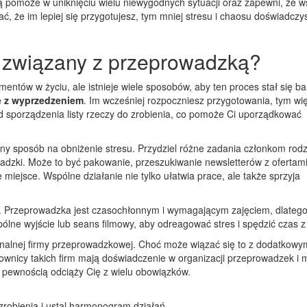
 pomoże w uniknięciu wielu niewygodnych sytuacji oraz zapewni, że w
, że im lepiej się przygotujesz, tym mniej stresu i chaosu doświadczy
s związany z przeprowadzką?
entów w życiu, ale istnieje wiele sposobów, aby ten proces stał się ba
 z wyprzedzeniem
. Im wcześniej rozpoczniesz przygotowania, tym wi
d sporządzenia listy rzeczy do zrobienia, co pomoże Ci uporządkować
y sposób na obniżenie stresu. Przydziel różne zadania członkom rodz
wadzki. Może to być pakowanie, przeszukiwanie newsletterów z ofertam
iejsce. Wspólne działanie nie tylko ułatwia prace, ale także sprzyja
ie. Przeprowadzka jest czasochłonnym i wymagającym zajęciem, dlateg
ne wyjście lub seans filmowy, aby odreagować stres i spędzić czas z b
onalnej firmy przeprowadzkowej. Choć może wiązać się to z dodatkowy
cownicy takich firm mają doświadczenie w organizacji przeprowadzek i
z pewnością odciąży Cię z wielu obowiązków.
 zrobienia i ustal harmonogram działań.