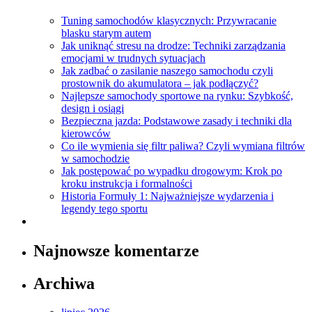
Tuning samochodów klasycznych: Przywracanie
blasku starym autem
Jak uniknąć stresu na drodze: Techniki zarządzania
emocjami w trudnych sytuacjach
Jak zadbać o zasilanie naszego samochodu czyli
prostownik do akumulatora – jak podłączyć?
Najlepsze samochody sportowe na rynku: Szybkość,
design i osiągi
Bezpieczna jazda: Podstawowe zasady i techniki dla
kierowców
Co ile wymienia się filtr paliwa? Czyli wymiana filtrów
w samochodzie
Jak postępować po wypadku drogowym: Krok po
kroku instrukcja i formalności
Historia Formuły 1: Najważniejsze wydarzenia i
legendy tego sportu
Najnowsze komentarze
Archiwa