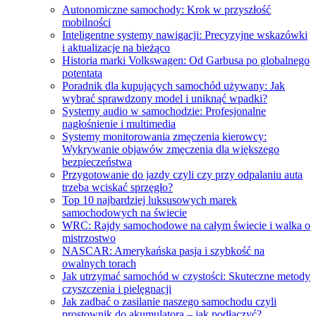
Autonomiczne samochody: Krok w przyszłość
mobilności
Inteligentne systemy nawigacji: Precyzyjne wskazówki
i aktualizacje na bieżąco
Historia marki Volkswagen: Od Garbusa po globalnego
potentata
Poradnik dla kupujących samochód używany: Jak
wybrać sprawdzony model i uniknąć wpadki?
Systemy audio w samochodzie: Profesjonalne
nagłośnienie i multimedia
Systemy monitorowania zmęczenia kierowcy:
Wykrywanie objawów zmęczenia dla większego
bezpieczeństwa
Przygotowanie do jazdy czyli czy przy odpalaniu auta
trzeba wciskać sprzęgło?
Top 10 najbardziej luksusowych marek
samochodowych na świecie
WRC: Rajdy samochodowe na całym świecie i walka o
mistrzostwo
NASCAR: Amerykańska pasja i szybkość na
owalnych torach
Jak utrzymać samochód w czystości: Skuteczne metody
czyszczenia i pielęgnacji
Jak zadbać o zasilanie naszego samochodu czyli
prostownik do akumulatora – jak podłączyć?