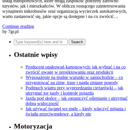
usług transportowych, które mogą zaspokoić potrzeby zarówno
turystów, jak i mieszkańców. W obliczu rosnącego zainteresowania
wynajmem mikrobusów oraz organizacją wycieczek autokarowych,
warto zastanowić się, jakie opcje są dostępne i na co zwrócić…
Continue reading
by 7gr.pl
Ostatnie wpisy
Producent opakowań kartonowych: jak wybrać i na co
zwrócić uwagę w projektowaniu oraz produkcji
Wyposażenie na trudne warunki w samochodzie – co
przygotować na zimę, trasę i nagłą zmianę pogody
Podmuch wiatru przy wyprzedzaniu ciężarówki – jak
utrzymać tor jazdy i kontrolę pojazdu
Jazda pod słońce – jak ograniczyć oślepianie i utrzymać
dobrą widoczność
Jak używać świateł we mgle – kiedy włączyć mijania i
światła przeciwmgłowe, a kiedy nie
Motoryzacja