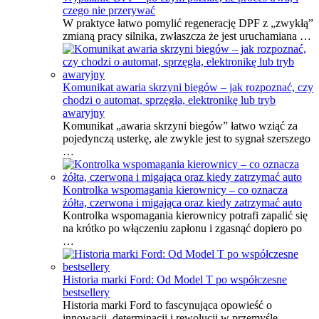
czego nie przerywać
W praktyce łatwo pomylić regenerację DPF z „zwykłą”
zmianą pracy silnika, zwłaszcza że jest uruchamiana …
Komunikat awaria skrzyni biegów – jak rozpoznać, czy
chodzi o automat, sprzęgła, elektronikę lub tryb
awaryjny
Komunikat „awaria skrzyni biegów” łatwo wziąć za
pojedynczą usterkę, ale zwykle jest to sygnał szerszego
…
Kontrolka wspomagania kierownicy – co oznacza
żółta, czerwona i migająca oraz kiedy zatrzymać auto
Kontrolka wspomagania kierownicy potrafi zapalić się
na krótko po włączeniu zapłonu i zgasnąć dopiero po
…
Historia marki Ford: Od Model T po współczesne
bestsellery
Historia marki Ford to fascynująca opowieść o
innowacji, determinacji i rewolucji w przemyśle